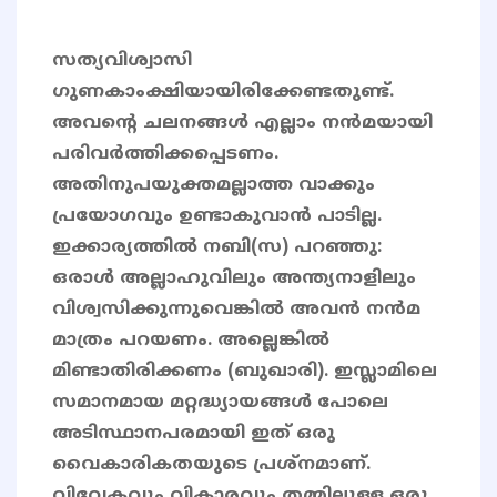
സത്യവിശ്വാസി
ഗുണകാംക്ഷിയായിരിക്കേണ്ടതുണ്ട്.
അവന്റെ ചലനങ്ങൾ എല്ലാം നൻമയായി
പരിവർത്തിക്കപ്പെടണം.
അതിനുപയുക്തമല്ലാത്ത വാക്കും
പ്രയോഗവും ഉണ്ടാകുവാൻ പാടില്ല.
ഇക്കാര്യത്തിൽ നബി(സ) പറഞ്ഞു:
ഒരാൾ അല്ലാഹുവിലും അന്ത്യനാളിലും
വിശ്വസിക്കുന്നുവെങ്കിൽ അവൻ നൻമ
മാത്രം പറയണം. അല്ലെങ്കിൽ
മിണ്ടാതിരിക്കണം (ബുഖാരി). ഇസ്ലാമിലെ
സമാനമായ മറ്റദ്ധ്യായങ്ങൾ പോലെ
അടിസ്ഥാനപരമായി ഇത് ഒരു
വൈകാരികതയുടെ പ്രശ്നമാണ്.
വിവേകവും വികാരവും തമ്മിലുള്ള ഒരു