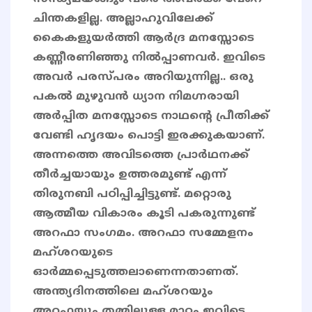
ചിന്തകളില്ല. അല്ലാഹുവിലേക്ക്
കൈകളുയർത്തി ആർദ്ര മനസ്സോടെ
കണ്ണീരണിഞ്ഞു നിൽപ്പാണവർ. ഇവിടെ
അവർ പരസ്പരം അറിയുന്നില്ല.. ഒരു
പകൽ മുഴുവൻ ധ്യാന നിമഗ്നരായി
അർപ്പിത മനസ്സോടെ നാഥന്‍റെ പ്രീതിക്ക്
വേണ്ടി ഹൃദയം പൊട്ടി ഇരക്കുകയാണ്.
അന്നത്തെ അവിടത്തെ പ്രാർഥനക്ക്
തീർച്ചയായും ഉത്തരമുണ്ട് എന്ന്
തിരുനബി പഠിപ്പിച്ചിട്ടുണ്ട്. മറ്റൊരു
ആത്മീയ വികാരം കൂടി പകരുന്നുണ്ട്
അറഫാ സംഗമം. അറഫാ സമ്മേളനം
മഹ്ശറയുടെ
ഓർമ്മപ്പെടുത്തലാണെന്നതാണത്.
അന്ത്യദിനത്തിലെ മഹ്ശറയും
അറഫയും തമ്മിലുള്ള മാറ്റം ഇവിടെ