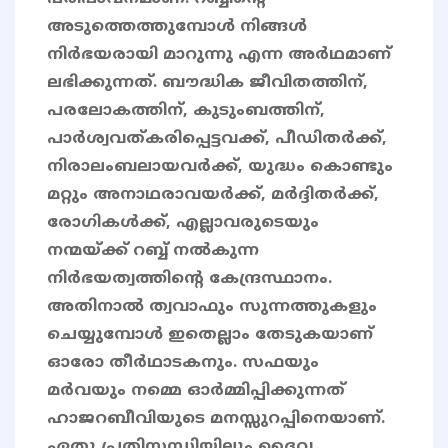
അടുത്തെത്തുമ്പോൾ നിങ്ങൾ
നിർഭയരായി മാറുന്നു എന്ന അർഥമാണ്
ലഭിക്കുന്നത്. ബൗദ്ധിക ജീവിതത്തിന്,
പരലോകത്തിന്, കുടുംബത്തിന്,
പാർശ്വവത്കരിപ്പെട്ടവക്ക്, പീഡിതർക്ക്,
നിരാലംബലായവർക്ക്, യുദ്ധം കൊണ്ടും
മറ്റും അനാഥരാവയർക്ക്, മർദ്ദിതർക്ക്,
രോഗികൾക്ക്, എല്ലാവരുടെയും
നന്മയ്ക്ക് റബ്ബ് നൽകുന്ന
നിർഭയത്വത്തിന്റെ കേന്ദ്രസ്ഥാനം.
അതിനാൽ ത്വവാഫും സുന്നത്തുകളും
ചെയ്യുമ്പോൾ ഇതെല്ലാം തേടുകയാണ്
ഓരോ തീർഥാടകനും. സഫയും
മർവയും നമ്മെ ഓർമ്മിപ്പിക്കുന്നത്
ഹാജറബീവിയുടെ മനസ്സുറപ്പിനെയാണ്.
ഏതു പ്രതിസന്ധിയിലും ദൈവ