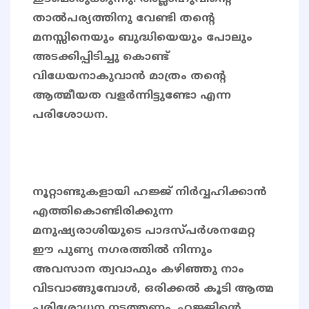
താൽപര്യത്തിനു വേണ്ടി തന്റെ
മനസ്സിനെയും ബുദ്ധിയെയും പോലും
അടക്കിപ്പിടിച്ചു കൊണ്ട്
വിധേയനാകുവാൻ മാത്രം തന്റെ
ആത്മീയത വളർന്നിട്ടുണ്ടോ എന്ന
പരിശോധന.
നൂറ്റാണ്ടുകളായി ഹജ്ജ് നിർവ്വഹിക്കാൻ
എത്തികൊണ്ടിരിക്കുന്ന
മനുഷ്യരാശിയുടെ പാദസ്പർശനമേറ്റ
ഈ പുണ്യ നഗരത്തിൽ നിന്നും
അവസാന ത്വവാഫും കഴിഞ്ഞു നാം
വിടവാങ്ങുമ്പോൾ, ഒരിക്കൽ കൂടി ആത്മ
പരിശോധന നടത്തണം. ഹജ്ജിന്‍റെ