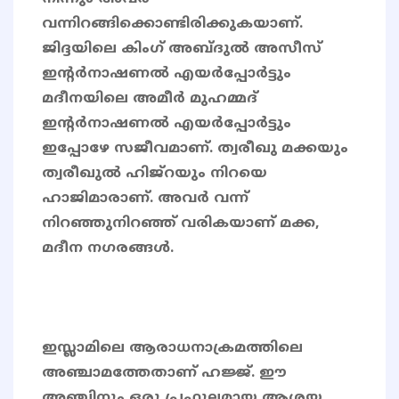
വന്നിറങ്ങിക്കൊണ്ടിരിക്കുകയാണ്.
ജിദ്ദയിലെ കിംഗ് അബ്ദുൽ അസീസ്
ഇന്റർനാഷണൽ എയർപ്പോർട്ടും
മദീനയിലെ അമീർ മുഹമ്മദ്
ഇന്റർനാഷണൽ എയർപ്പോർട്ടും
ഇപ്പോഴേ സജീവമാണ്. ത്വരീഖു മക്കയും
ത്വരീഖുൽ ഹിജ്റയും നിറയെ
ഹാജിമാരാണ്. അവർ വന്ന്
നിറഞ്ഞുനിറഞ്ഞ് വരികയാണ് മക്ക,
മദീന നഗരങ്ങൾ.
ഇസ്ലാമിലെ ആരാധനാക്രമത്തിലെ
അഞ്ചാമത്തേതാണ് ഹജ്ജ്. ഈ
അഞ്ചിനും ഒരു പ്രഫുല്ലമായ ആശയ