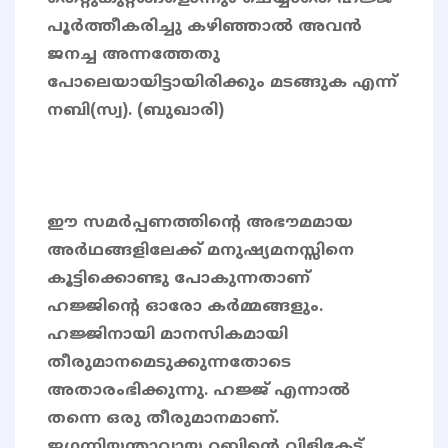
പൂർത്തീകരിച്ചു കഴിഞ്ഞാൽ അവൻ
ജനച്ച അന്നത്തേതു
പോലെയായിട്ടായിരിക്കും മടങ്ങുക എന്ന്
നബി(സ്വ). (ബുഖാരി)
ഈ സമർപ്പണത്തിന്റെ അഭൗമമായ
അർഥങ്ങളിലേക്ക് മനുഷ്യമനസ്സിനെ
കൂട്ടിക്കൊണ്ടു പോകുന്നതാണ്
ഹജ്ജിന്റെ ഓരോ കർമ്മങ്ങളും.
ഹജ്ജിനായി മാനസികമായി
തീരുമാനമെടുക്കുന്നതോടെ
അതാരംഭിക്കുന്നു. ഹജ്ജ് എന്നാൽ
തന്നെ ഒരു തീരുമാനമാണ്.
ജഗന്നിയന്താവായ റബ്ബിന്‍റെ വിളികേട്ട്