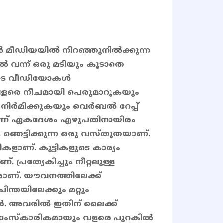
 മീഡിയയിൽ നിറഞ്ഞുനിൽക്കുന്ന
 വന്ന് ഒരു മടിയും കൂടാതെ
ളുടെ വീഡിയോകൾ
 വളരെ നീചമായി പെരുമാറുകയും
നിർമിക്കുകയും വെർബൽ റേപ്പ്
 ഇന്ന് ഏകദേശം എഴുപതിനായിരം
ഞെട്ടിക്കുന്ന ഒരു വസ്തുതയാണ്.
ളാണ്. കുട്ടികളുടെ കാര്യം
പ്രത്യേകിച്ചും നീറ്റലുള്ള
ണ്. യൗവനത്തിലേക്ക്
ിന്തയിലേക്കും മറ്റും
ക്കാർ. അവരിൽ ഇതിന് ലൈക്ക്
ും സാംസ്കാരികമായും വളരെ പുറകിൽ