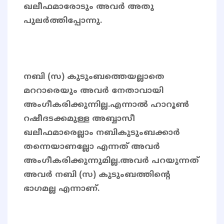
ഖലീഫമാരോടും അവർ അതു
പുലർത്തിപ്പോന്നു.
നബി (സ) കുടുംബത്തെയല്ലാതെ
മററാരെയും അവർ നേതാവായി
അംഗീകരിക്കുന്നില്ല.എന്നാൽ ഹാറൂൺ
റഷീദടക്കമുള്ള അബ്ബാസീ
ഖലീഫമാരെല്ലാം നബികുടുംബക്കാർ
തന്നെയാണല്ലോ എന്നത് അവർ
അംഗീകരിക്കുന്നുമില്ല.അവർ പറയുന്നത്
അവർ നബി (സ) കുടുംബത്തിന്റെ
ഭാഗമല്ല എന്നാണ്.