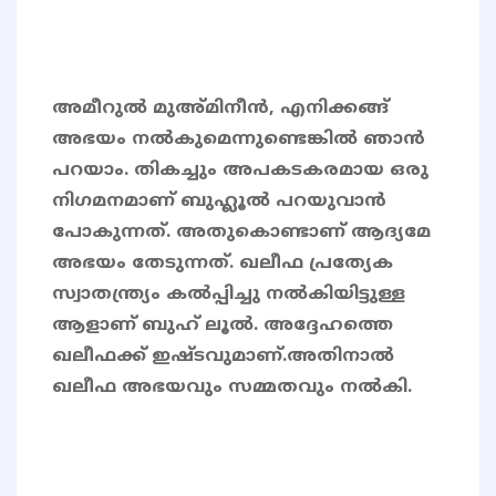
അമീറുൽ മുഅ്മിനീൻ, എനിക്കങ്ങ്
അഭയം നൽകുമെന്നുണ്ടെങ്കിൽ ഞാൻ
പറയാം. തികച്ചും അപകടകരമായ ഒരു
നിഗമനമാണ് ബുഹ്ലൂൽ പറയുവാൻ
പോകുന്നത്. അതുകൊണ്ടാണ് ആദ്യമേ
അഭയം തേടുന്നത്. ഖലീഫ പ്രത്യേക
സ്വാതന്ത്ര്യം കൽപ്പിച്ചു നൽകിയിട്ടുള്ള
ആളാണ് ബുഹ് ലൂൽ. അദ്ദേഹത്തെ
ഖലീഫക്ക് ഇഷ്ടവുമാണ്.അതിനാൽ
ഖലീഫ അഭയവും സമ്മതവും നൽകി.