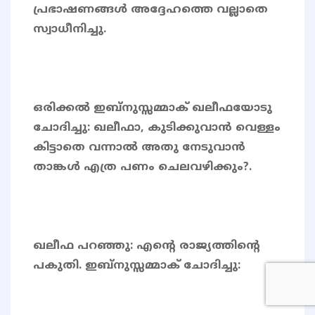
പ്രഭാഷണങ്ങൾ അദ്ദേഹത്തെ വല്ലാതെ
സ്വാധീനിച്ചു.
ഒരിക്കൽ ഇബ്നുസ്സമ്മാക് ഖലീഫയോടു
ചോദിച്ചു: ഖലീഫാ, കുടിക്കുവാൻ വെള്ളം
കിട്ടാതെ വന്നാൽ അതു നേടുവാൻ
താങ്കൾ എത്ര പണം ചെലവഴിക്കും?.
ഖലീഫ പറഞ്ഞു: എന്റെ രാജ്യത്തിന്റെ
പകുതി. ഇബ്നുസ്സമ്മാക് ചോദിച്ചു: