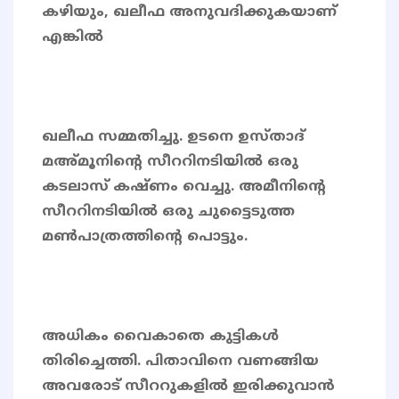
കഴിയും, ഖലീഫ അനുവദിക്കുകയാണ്
എങ്കിൽ
ഖലീഫ സമ്മതിച്ചു. ഉടനെ ഉസ്താദ്
മഅ്മൂനിന്റെ സീററിനടിയിൽ ഒരു
കടലാസ് കഷ്ണം വെച്ചു. അമീനിന്റെ
സീററിനടിയിൽ ഒരു ചുട്ടൈടുത്ത
മൺപാത്രത്തിന്റെ പൊട്ടും.
അധികം വൈകാതെ കുട്ടികൾ
തിരിച്ചെത്തി. പിതാവിനെ വണങ്ങിയ
അവരോട് സീററുകളിൽ ഇരിക്കുവാൻ