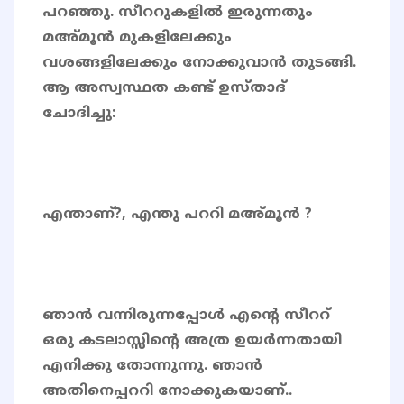
പറഞ്ഞു. സീററുകളിൽ ഇരുന്നതും
മഅ്മൂൻ മുകളിലേക്കും
വശങ്ങളിലേക്കും നോക്കുവാൻ തുടങ്ങി.
ആ അസ്വസ്ഥത കണ്ട് ഉസ്താദ്
ചോദിച്ചു:
എന്താണ്?, എന്തു പററി മഅ്മൂൻ ?
ഞാൻ വന്നിരുന്നപ്പോൾ എന്റെ സീററ്
ഒരു കടലാസ്സിന്റെ അത്ര ഉയർന്നതായി
എനിക്കു തോന്നുന്നു. ഞാൻ
അതിനെപ്പററി നോക്കുകയാണ്..