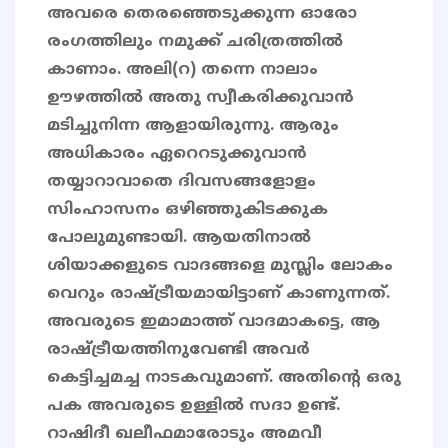
അവരെ തെരഞ്ഞെടുക്കുന്ന ഓരോ
രംഗത്തിലും നമുക്ക് ചരിത്രത്തിൽ
കാണാം. അലി(റ) തന്നെ നാലാം
ഊഴത്തിൽ അതു സ്വീകരിക്കുവാൻ
മടിച്ചുനിന്ന ആളായിരുന്നു. ആരും
അധികാരം ഏറെറടുക്കുവാൻ
തയ്യാറാവാതെ ദിവസങ്ങളോളം
സിംഹാസനം ഒഴിഞ്ഞുകിടക്കുക
പോലുമുണ്ടായി. ആയതിനാൽ
ശിയാക്കളുടെ വാദങ്ങളെ മുസ്ലിം ലോകം
വെറും രാഷ്ട്രീയമായിട്ടാണ് കാണുന്നത്.
അവരുടെ ഇമാമാത്ത് വാദമാകട്ടെ, ആ
രാഷ്ട്രീയത്തിനുവേണ്ടി അവർ
കെട്ടിച്ചമച്ച നാടകവുമാണ്. അതിന്റെ ഒരു
പക അവരുടെ ഉള്ളിൽ സദാ ഉണ്ട്.
റാഷിദീ ഖലീഫമാരോടും അമവീ