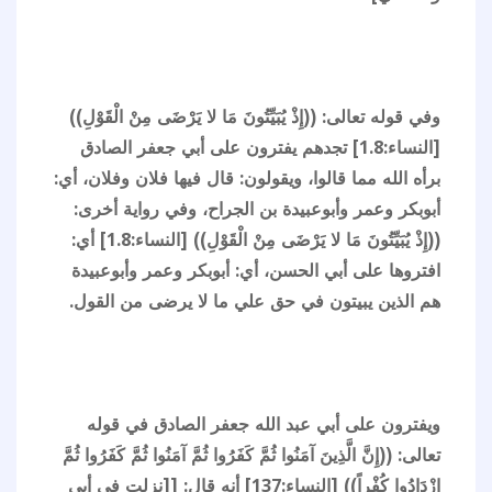
وفي قوله تعالى: ((إِذْ يُبَيِّتُونَ مَا لا يَرْضَى مِنْ الْقَوْلِ))
[النساء:1.8] تجدهم يفترون على أبي جعفر الصادق
برأه الله مما قالوا، ويقولون: قال فيها فلان وفلان، أي:
أبوبكر وعمر وأبوعبيدة بن الجراح، وفي رواية أخرى:
((إِذْ يُبَيِّتُونَ مَا لا يَرْضَى مِنْ الْقَوْلِ)) [النساء:1.8] أي:
افتروها على أبي الحسن، أي: أبوبكر وعمر وأبوعبيدة
هم الذين يبيتون في حق علي ما لا يرضى من القول.
ويفترون على أبي عبد الله جعفر الصادق في قوله
تعالى: ((إِنَّ الَّذِينَ آمَنُوا ثُمَّ كَفَرُوا ثُمَّ آمَنُوا ثُمَّ كَفَرُوا ثُمَّ
ازْدَادُوا كُفْراً)) [النساء:137] أنه قال: [[نزلت في أبي