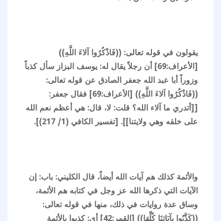
يقولون في قوله تعالى: ((فَاذْكُرُوا آلاءَ اللَّهِ))
[الأعراف:69] أن رجلاً يقال له: يوسف البزاز سأل كذباً
وزوراً أبا عبد الله جعفر الصادق عن قوله تعالى:
((فَاذْكُرُوا آلاءَ اللَّهِ)) [الأعراف:69] فقال جعفر:
[[أتدري ما آلاء الله؟ قلت: لا، قال: هي أعظم نعم الله
على خلقه وهي ولايتنا]]. [تفسير الكافي (1/ 217)].
والأئمة كذلك هم آيات الله أيضاً، قال الكليني: باب: إن
الآيات التي ذكرها الله عز وجل في كتابه هم الأئمة،
وساق عدة روايات في ذلك، منها في قوله تعالى:
((كَذَّبُوا بِآيَاتِنَا كُلِّهَا)) [القمر:42] أي: كذبوا بالأئمة