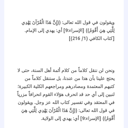
ويقولون في قول الله تعالى: ((إِنَّ هَذَا الْقُرْآنَ يَهْدِي
لِلَّتِي هِيَ أَقْوَمُ)) [الإسراء:9] أي: يهدي إلى الإمام.
[كتاب الكافي (1/ 216)]
ونحن لن ننقل كلاماً من كلام أئمة أهل السنة، حتى لا
يحتج علينا بأن هذا من عندنا، بل سننقل كلاماً من
كتبهم المعتمدة ومصادرهم ومراجعهم الكلية الكبيرة؛
لنبين إلى أي حد قد انحرف هؤلاء القوم انحرافاً مزرياً
في المعتقد وفي تفسير كتاب الله عز وجل. ويقولون
في قول الله تعالى: ((إِنَّ هَذَا الْقُرْآنَ يَهْدِي لِلَّتِي هِيَ
أَقْوَمُ)) [الإسراء:9] أي: يهدي إلى الولاية.