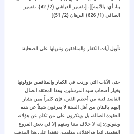
بنا، أي: بالأئمة]]. [تفسير العياشي (2/ 42)، تفسير
الصافي (1/ 626) البرهان (2/ 51)]
تأويل آيات الكفار والمنافقين وتنزيلها على الصحابة:
حتى الآيات التي وردت في الكفار والمنافقين يؤولونها
بخيار أصحاب سيد المرسلين، وهذا المعتقد الضال
الفاسد فتنة من أعظم الفتن، فإن كثيراً ممن يشار
إليهم بالبنان من أهل السنة لا يعرفون شيئاً عن هذه
العقيدة الضالة، بل وينكرون على من تكلم عن هؤلاء،
ويقولون: إنه لا خلاف بيننا وبينهم إلا في بعض الفروع
الفقهية، إنما هواختلاف مذاهب، فقفوا على هذا المذهب