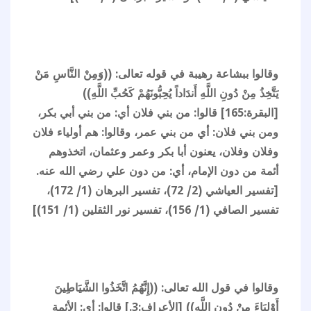
وقالوا ببشاعة رهيبة في قوله تعالى: ((وَمِنْ النَّاسِ مَنْ
يَتَّخِذُ مِنْ دُونِ اللَّهِ أَندَاداً يُحِبُّونَهُمْ كَحُبِّ اللَّهِ))
[البقرة:165] قالوا: من بني فلان أي: من بني أبي بكر،
ومن بني فلان: أي من بني عمر، وقالوا: هم أولياء فلان
وفلان وفلان، يعنون أبا بكر وعمر وعثمان، اتخذوهم
أئمة من دون الإمام، أي: من دون علي رضي الله عنه.
[تفسير العياشي (2/ 72)، تفسير البرهان (1/ 172)،
تفسير الصافي (1/ 156)، تفسير نور الثقلين (1/ 151)]
وقالوا في قول الله تعالى: ((إِنَّهُمُ اتَّخَذُوا الشَّيَاطِينَ
أَوْلِيَاءَ مِنْ دُونِ اللَّهِ)) [الأعراف:3.] قالوا: أي: الأئمة