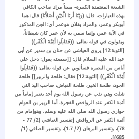
الشيعة المعتمدة الكبيرة- مبيناً مراد صاحب الكافي
بهذه العبارات، قال: (رَبَّنَا أَرِنَا الَّذَيْنِ أَضَلاَّنَا) قال: هما
أبوبكر وعمر، والمراد بفلان هوعمر أي: الجن المذكور
في الآية عمر، وإنما سمي به لأن عمر كان شيطاناً،
ويقولون في قوله تعالى: ((فَقَاتِلُوا أَئِمَّةَ الْكُفْرِ))
[التوبة:12] يروي العياشي عن حنان بن سدير عن أبي
عبد الله عليه السلام قال: [[سمعته يقول: دخل علي
أناس من البصرة فسألوني عن قوله تعالى: ((فَقَاتِلُوا
أَئِمَّةَ الْكُفْرِ)) [التوبة:12] فقال: طلحة والزبير]] طلحة
الجود، طلحة الخير، طلحة الفياض، صاحب اليد التي
شلت وهي تذب عن رسول الله يوم أحد يعتبر إماماً من
أئمة الكفر عند الروافض الفجرة، أما الزبير بن العوام
حواري رسول الله صلى الله عليه وسلم، وهوإمام من
أئمة الكفر عن الروافض [تفسير العياشي (2/ 77 -
78)، وتفسير البرهان (2/ 1.7)، وتفسير الصافي (1/
685)].