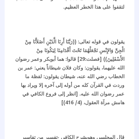
لتقفوا على هذا الخطر العظيم.
يقولون في قوله تعالى: ((رَبَّنَا أَرِنَا الَّذَيْنِ أَضَلاَّنَا مِنْ
الْجِنِّ وَالإِنْسِ نَجْعَلْهُمَا تَحْتَ أَقْدَامِنَا لِيَكُونَا مِنْ
الأَسْفَلِينَ)) [فصلت:29] قالوا: هما أبوبكر وعمر رضوان
الله عليهما، يقولون: وكان فلان شيطاناً يعني: عمر بن
الخطاب رضي الله عنه، شيطان يقولون: لفظة ما
وردت في القرآن كله من أوله إلى آخره إلا ويراد بها
عمر رضوان الله عليه. [انظر إلى فروع الكافي في
هامش مرآة العقول، (4/ 416)]
قال المجلسي وهويشرح الكافي -تفسير من تفاسير