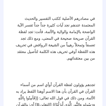
في مصادرهم الأصلية ككتب التفسير والحديث
المعتمدة عندهم نجد آيات كثيرة جداً جداً تفسر الآية
الواضحة بالإمامة والولاية والأئمة، فأنت: تجد لفظة
القرآن صريحة صحيحة في المعنى، ومع ذلك تجد
تعسفاً وتمحلاً رهيباً من الشيعة الروافض في تحريف
هذه اللفظة أوفي تحريف هذه الكلمة لتأصيل معتقد
من بين معتقداتهم.
تجدهم يؤولون لفظة القرآن أوأي اسم من أسماء
القرآن في القرآن بأن هذا الاسم أوهذا اللفظ يراد به
الأئمة، ومن ذلك في قول الله تعالى: ((فَآمِنُوا بِاللَّهِ
وَرَسُولِهِ وَالنُّورِ الَّذِي أَنزَلْنَا)) [التغابن:8] أي: والقرآن