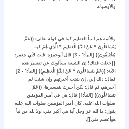
والأوصياء،
والأئمة هم النبأ العظيم كما في قوله تعالى: ((عَمَّ
يَتَسَاءَلُونَ * عَنْ النَّبَإِ الْعَظِيمِ * الَّذِي هُمْ فِيهِ
مُخْتَلِفُونَ)) [النبأ:1 - 3] قال أبوحمزة: قلت لأبي جعفر:
[[جعلت فداك! إن الشيعة يسألونك عن تفسير هذه
الآية: ((عَمَّ يَتَسَاءَلُونَ * عَنْ النَّبَإِ الْعَظِيمِ)) [النبأ:1 - 2]
فقال: ذلك إلي، إن شئت أخبرتهم وإن شئت لم
أخبرهم، ثم قال: لكن أخبرك بتفسيرها، ((عَمَّ
يَتَسَاءَلُونَ)) [النبأ:1] قال: هي في أمير المؤمنين
صلوات الله عليه، كان أمير المؤمنين صلوات الله عليه
يقول: ما لله عز وجل آية هي أكبر مني، ولا لله من نبأ
هوأعظم مني]].