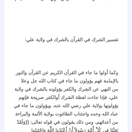
تفسير الشرك في القرآن بالشرك في ولاية علي:
وكما أولوا ما جاء في القرآن الكريم عن القرآن والنور
بالإمامة فهم يؤولون ما جاء في كتاب الله جل وعلا
من النهي عن الشرك والكفر يؤولونه بالشرك في ولاية
علي، فإذا جاءت لفظة الشرك أوالكفر صريحة فإنهم
يؤولونها بولاية علي رضي الله عنه، ويؤولون ما جاء في
عباد الله وحده واجتناب الطاغوت بولاية الأئمة والبراءة
من أعدائهم، ومن ذلك يقولون في قوله تعالى: ((وَلَقَدْ
بَعَثْنَا فِي كُلِّ أُمَّةٍ رَسُولاً أَنْ اُعْبُدُوا اللَّهَ وَاجْتَنِبُوا