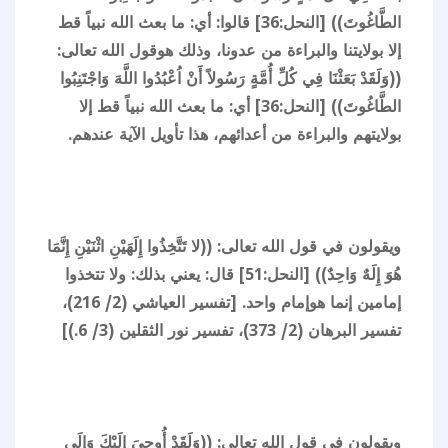
الطَّاغُوتَ)) [النحل:36] قالوا: أي: ما بعث الله نبياً قط
إلا بولايتنا والبراءة من عدونا، وذلك هوقول الله تعالى:
((وَلَقَدْ بَعَثْنَا فِي كُلِّ أُمَّةٍ رَسُولاً أَنْ اُعْبُدُوا اللَّهَ وَاجْتَنِبُوا
الطَّاغُوتَ)) [النحل:36] أي: ما بعث الله نبياً قط إلا
بولايتهم والبراءة من أعدائهم، هذا تأويل الآية عندهم.
ويقولون في قول الله تعالى: ((لا تَتَّخِذُوا إِلَهَيْنِ اثْنَيْنِ إِنَّمَا
هُوَ إِلَهٌ وَاحِدٌ)) [النحل:51] قال: يعني بذلك: ولا تتخذوا
إمامين إنما هوإمام واحد. [تفسير العياشي (2/ 216)،
تفسير البرهان (2/ 373)، تفسير نور الثقلين (3/ 6.)]
ويقولون في قول الله تعالى: ((وَلَقَدْ أُوحِيَ إِلَيْكَ وَإِلَى