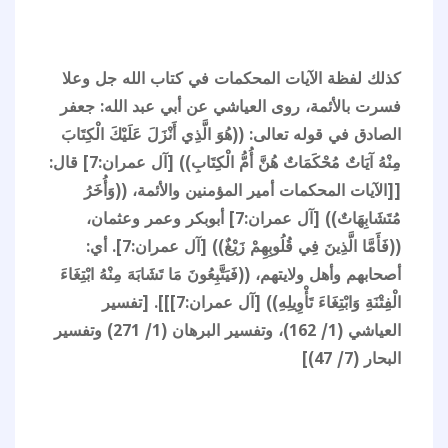
كذلك لفظة الآيات المحكمات في كتاب الله جل وعلا
فسرت بالأئمة، روى العياشي عن أبي عبد الله: جعفر
الصادق في قوله تعالى: ((هُوَ الَّذِي أَنْزَلَ عَلَيْكَ الْكِتَابَ
مِنْهُ آيَاتٌ مُحْكَمَاتٌ هُنَّ أُمُّ الْكِتَابِ)) [آل عمران:7] قال:
[[الآيات المحكمات أمير المؤمنين والأئمة، ((وَأُخَرُ
مُتَشَابِهَاتٌ)) [آل عمران:7] أبوبكر وعمر وعثمان،
((فَأَمَّا الَّذِينَ فِي قُلُوبِهِمْ زَيْغٌ)) [آل عمران:7]. أي:
أصحابهم وأهل ولايتهم، ((فَيَتَّبِعُونَ مَا تَشَابَهَ مِنْهُ ابْتِغَاءَ
الْفِتْنَةِ وَابْتِغَاءَ تَأْوِيلِهِ)) [آل عمران:7]]]. [تفسير
العياشي (1/ 162)، وتفسير البرهان (1/ 271) وتفسير
البحار (7/ 47)]