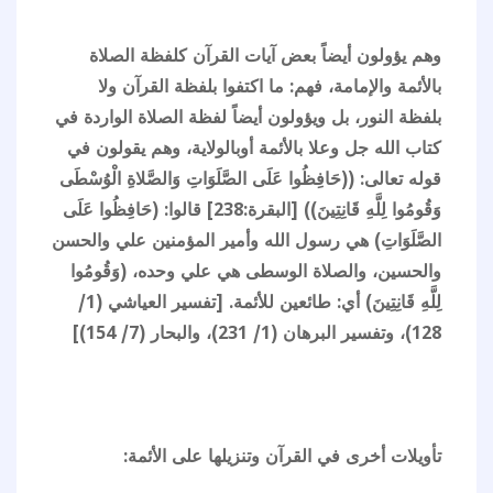
وهم يؤولون أيضاً بعض آيات القرآن كلفظة الصلاة
بالأئمة والإمامة، فهم: ما اكتفوا بلفظة القرآن ولا
بلفظة النور، بل ويؤولون أيضاً لفظة الصلاة الواردة في
كتاب الله جل وعلا بالأئمة أوبالولاية، وهم يقولون في
قوله تعالى: ((حَافِظُوا عَلَى الصَّلَوَاتِ وَالصَّلاةِ الْوُسْطَى
وَقُومُوا لِلَّهِ قَانِتِينَ)) [البقرة:238] قالوا: (حَافِظُوا عَلَى
الصَّلَوَاتِ) هي رسول الله وأمير المؤمنين علي والحسن
والحسين، والصلاة الوسطى هي علي وحده، (وَقُومُوا
لِلَّهِ قَانِتِينَ) أي: طائعين للأئمة. [تفسير العياشي (1/
128)، وتفسير البرهان (1/ 231)، والبحار (7/ 154)]
تأويلات أخرى في القرآن وتنزيلها على الأئمة: