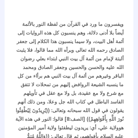
ويفسرون ما ورد في القرآن من لفظة النور بالأئمة
أيضاً بلا أدنى دلالة، وهم ينسبون كل هذه الروايات إلى
أئمة أهل البيت، ولا سيما ينسبون هذا الكلام إلى جعفر
الصادق رحمه الله تعالى وبرأه الله مما قالوا، فلا يثبت
ألبتة لإمام من أئمة آل بيت النبي ابتداء بعلي رضوان
الله عليه والحسن والحسين وجعفر الصادق ومحمد
الباقر وغيرهم من أئمة آل بيت النبي هم برأاء من كل
ما ينسبه الشيعة الروافض إليهم من تمحلات لا تتفق
مع شرع ولا مع عقيدة، بل ولا مع عقل في تأويلهم
الفاسد الباطل في كتاب الله جل وعلا، ومن ذلك أنهم
يقولون في قول الله سبحانه وتعالى: ((يُرِيدُونَ لِيُطْفِئُوا
نُورَ اللَّهِ بِأَفْوَاهِهِمْ)) [الصف:8] قالوا: النور في هذه الآية
هوولاية علي، أي: يريدون ليطفئوا ولاية أمير المؤمنين
عليه السلام بأفواههم، ثم قال تعالى: ((وَاللَّهُ مُتِمُّ