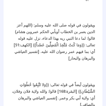
ويقولون في قوله صلى الله عليه وسلم: (اللهم أعز
الدين بعمر بن الخطاب أوبأبي الحكم عمروبن هشام)
قالوا: لما دعا النبي ربه بهذا الدعاء، نزل عليه قوله
تعالى: ((وَمَا كُنتُ مُتَّخِذَ الْمُضِلِّينَ عَضُداً)) [الكهف:51]
أي: بما فيهم عمر رضوان الله عليه. [تفسير العياشي
والبرهان والبحار]
ويقولون أيضاً في قوله تعالى: ((وَلا تَتَّبِعُوا خُطُوَاتِ
الشَّيْطَانِ)) [البقرة:168] قالوا: والله ولاية فلان وفلان،
أي: ولاية أبي بكر وعمر. [تفسير العياشي والبرهان
والصافي]