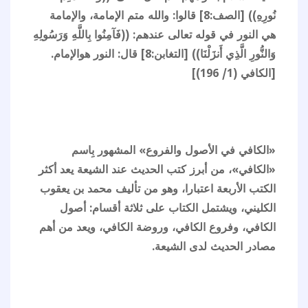
نُورِهِ)) [الصف:8] قالوا: والله متم الإمامة، والإمامة
هي النور في قوله تعالى عندهم: ((فَآمِنُوا بِاللَّهِ وَرَسُولِهِ
وَالنُّورِ الَّذِي أَنزَلْنَا)) [التغابن:8] قال: النور هوالإمام.
[الكافي (1/ 196)]
«الكافي في الأصول والفروع» المشهور بِاسم
«الكافي»، من أبرز كتب الحديث عند الشيعة يعد أكثر
الكتب الأربعة اعتبارا، وهو من تأليف محمد بن يعقوب
الكليني، ويشتمل الكتاب على ثلاثة أقسام: أصول
الكافي، وفروع الكافي، وروضة الكافي، ويعد من أهم
مصادر الحديث لدى الشيعة.