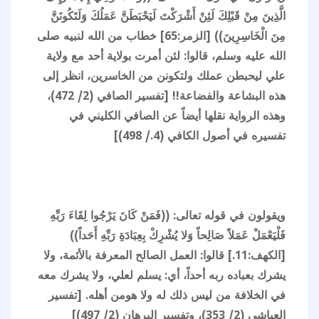
الَّذِينَ مِنْ قَبْلِكَ لَئِنْ أَشْرَكْتَ لَيَحْبَطَنَّ عَمَلُكَ وَلَتَكُونَنَّ
مِنَ الْخَاسِرِينَ)) [الزمر:65] خطاب من الله لنبيه صلى
الله عليه وسلم، قالوا: لئن أمرت بولاية أحد مع ولاية
علي ليحبطن عملك ولتكونن من الخاسرين، انظر إلى
هذه البشاعة والفضاعة!! [تفسير الصافي (2/ 472)،
وهذه الرواية نقلها أيضاً عن الصافي الكليني في
تفسيره في أصول الكافي (4./ 498)]
ويقولون في قوله تعالى: ((فَمَنْ كَانَ يَرْجُوا لِقَاءَ رَبِّهِ
فَلْيَعْمَلْ عَمَلاً صَالِحاً وَلا يُشْرِكْ بِعِبَادَةِ رَبِّهِ أَحَداً))
[الكهف:11.] قالوا: العمل الصالح المعرفة بالأئمة، ولا
يشرك بعباده ربه أحداً، أي: يسلم لعلي، ولا يشرك معه
في الخلافة من ليس ذلك له ولا هومن أهله. [تفسير
العياشي (2/ 353)، وتفسير البرهان (2/ 497)]