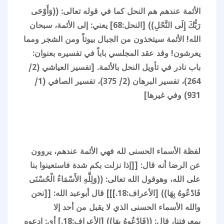
الأئمة عندهم هم النحل كما في قوله تعالى: ((وَأَوْحَى
رَبُّكَ إِلَى النَّحْلِ)) [النحل:68] يعني: إلى الأئمة، سبحان
الله! الأئمة سيتخذون من الجبال بيوتاً ومن الشجر ومما
يعرشون! وقد عقد المجلسي باباً في تفسيره بعنوان:
باب نادر في تأويل النحل بالأئمة. [تفسير العياشي (2/
264)، تفسير البرهان (2/ 375)، تفسير الصافي (1/
931) وفي غيرها]
لفظة الأسماء الحسنى لله فهي الأئمة عندهم، يروون
عن الرضا أنه قال: [[إذا نزلت بكم شدة فاستعينوا بنا
على الله، وهوقول الله تعالى: ((وَلِلَّهِ الأَسْمَاءُ الْحُسْنَى
فَادْعُوهُ بِهَا)) [الأعراف:18.]]] قال أبوعبد الله: [[نحن
والله الأسماء الحسنى الذي لا يقبل من أحد إلا
بمعرفتنا، قال: ((فَادْعُوهُ بِهَا)) [الأعراف:18.] أي: ادعوه