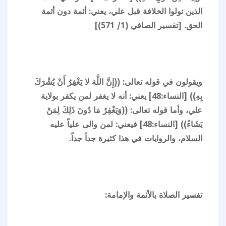
الذين تولوا الخلافة قبل علي، يعني: أئمة دون أئمة
الحق. [تفسير الصافي (1/ 571)]
ويقولون في قوله تعالى: ((إِنَّ اللَّهَ لا يَغْفِرُ أَنْ يُشْرَكَ
بِهِ)) [النساء:48] يعني: أنه لا يغفر لمن يكفر بولاية
علي، وأما قوله تعالى: ((وَيَغْفِرُ مَا دُونَ ذَلِكَ لِمَنْ
يَشَاءُ)) [النساء:48] فيعني: لمن والى علياً عليه
السلام، والروايات في هذا كثيرة جداً جداً.
تفسير الصلاة بالأئمة والإمامة: