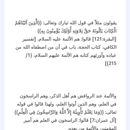
يقولون مثلاً في قول الله تبارك وتعالى: ((الَّذِينَ آتَيْنَاهُمْ
الْكِتَابَ يَتْلُونَهُ حَقَّ تِلاوَتِهِ أُوْلَئِكَ يُؤْمِنُونَ بِهِ))
[البقرة:121] قالوا: هم الأئمة عليه السلام. [تفسير
الكافي، كتاب الحجة، باب في أن من اصطفاه الله من
عباده وأورثهم كتابه هم الأئمة عليهم السلام، (1/
215)]
والأئمة عند الروافض هم أهل الذكر، وهم الراسخون
في العلم، وهم الذين أوتوا العلم، ولهذا قالوا في قوله
تعالى: ((وَمَا يَعْلَمُ تَأْوِيلَهُ إِلاَّ اللَّهُ وَالرَّاسِخُونَ فِي الْعِلْمِ))
[آل عمران:7] قالوا: الراسخون في العلم هم أمير
المؤمنين والأئمة من بعده.