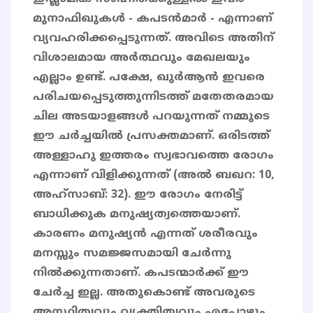
മുനാഫിഖുകൾ - കപടൻമാർ - എന്നാണ്
വ്യവഹരിക്കപ്പെടുന്നത്. അവിടെ അതിന്
വിശാലമായ അർത്ഥവും മേഖലയും
എല്ലാം ഉണ്ട്. പക്ഷേ, ഖുർആൻ ഇവരെ
പരിചയപ്പെടുത്തുന്നിടത്ത് മതേതരമായ
ചില അടയാളങ്ങൾ പറയുന്നത് നമ്മുടെ
ഈ ചർച്ചയിൽ പ്രസക്തമാണ്. ഒരിടത്ത്
അള്ളാഹു ഇത്തരം സ്വഭാവത്തെ രോഗം
എന്നാണ് വിളിക്കുന്നത് (അൽ ബഖറ: 10,
അഹ്സാബ്: 32). ഈ രോഗം നേരിട്ട്
ബാധിക്കുക മനുഷ്യത്വത്തെയാണ്.
കാരണം മനുഷ്യൻ എന്നത് ശരീരവും
മനസ്സും സമജ്ജസമായി ചേർന്നു
നിൽക്കുന്നതാണ്. കപടന്മാർക്ക് ഈ
ചേർച്ച ഇല്ല. അതുകൊണ്ട് അവരുടെ
അസ്ഥിത്വവും വ്യക്തിത്വവും എപ്പോഴും