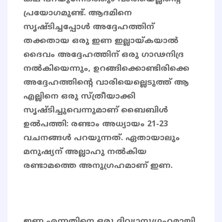
പ്രയോഗമുണ്ട്. ആദമിനെ
സൃഷ്ടിച്ചപ്പോൾ അദ്ദേഹത്തിന്
തക്കതായ ഒരു ഇണ ഇല്ലായ്കയാൽ
ദൈവം അദ്ദേഹത്തിന് ഒരു ഗാഢനിദ്ര
നൽകിയെന്നും, ഉറങ്ങിക്കൊണ്ടിരിക്കെ
അദ്ദേഹത്തിന്റെ വാരിയെല്ലെടുത്ത് ആ
എല്ലിനെ ഒരു സ്ത്രീയാക്കി
സൃഷ്ടിച്ചുവെന്നുമാണ് ബൈബിൾ
ഉൽപത്തി: രണ്ടാം അധ്യായം 21-23
വചനങ്ങൾ പറയുന്നത്. ഏതായാലും
മനുഷ്യന് അല്ലാഹു നൽകിയ
രണ്ടാമത്തെ അനുഗ്രഹമാണ് ഇണ.
ഇണ എന്നതിനെ ഒരു ദിവ്യാനുഗ്രഹമായി