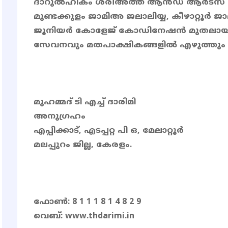
ദാറുൽഹികം ശരീഅത്ത് ആൻഡ് ആർട്സ്
മുണ്ടക്കുളം ജാമിഅ ജലാലിയ്യ, കീഴാറ്റൂർ ജ
ജൂനിയർ കോളേജ് കോഡിനേഷൻ മുതലായ 
സേവനവും മതപാക്ഷികങ്ങളിൽ എഴുത്തും നി
മുഹമ്മദ് ടി എച്ച് ദാരിമി
അനുഗ്രഹം
എപ്പിക്കാട്, എടപ്പറ്റ പി ഒ, മേലാറ്റൂർ
മലപ്പുറം ജില്ല, കേരളം.
ഫോൺ: 8 1 1 1 8 1 4 8 2 9
വെബ്: www.thdarimi.in