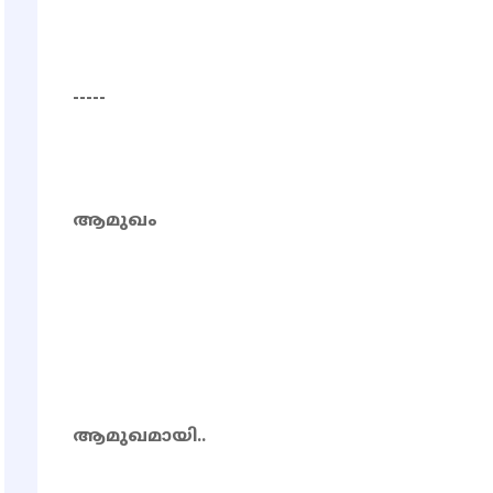
-----
ആമുഖം
ആമുഖമായി..