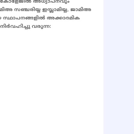
 കോളേജിൽ അധ്യാപനവും
ാമിഅ സഞ്ചരിയ്യ ഇസ്ലാമിയ്യ, ജാമിഅ
സ്ഥാപനങ്ങളിൽ അക്കാദമിക
ർവഹിച്ചു വരുന്ന: