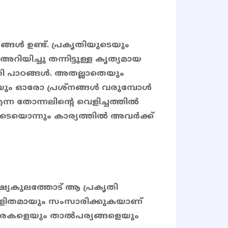
്ങൾ ഉണ്ട്. പ്രകൃതിയുടെയും
അറിയിച്ചു തന്നിട്ടുള്ള കൃത്യമായ
തി പാഠങ്ങൾ. അതല്ലാതെയും
യും ഓരോ പ്രശ്നങ്ങൾ വരുമ്പോൾ
ന തോന്നലിൻ്റെ വെളിച്ചത്തിൽ
അവയുടെയൊന്നും കാര്യത്തിൽ അവർക്ക്
ഷ്യകുലത്തോട് ആ പ്രകൃതി
 ലളിതമായും സംസാരിക്കുകയാണ്
്വരകളെയും താൽപര്യങ്ങളെയും