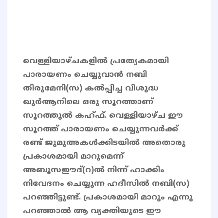
വെള്ളിയാഴ്ചകളിൽ പ്രത്യേകമായി
പാരായണം ചെയ്യുവാൻ നബി
തിരുമേനി(സ) കൽപ്പിച്ച വിശുദ്ധ
ഖുർആനിലെ ഒരു സൂറത്താണ്
സൂറത്തുൽ കഹ്ഫ്. വെള്ളിയാഴ്ച ഈ
സൂറത്ത് പാരായണം ചെയ്യുന്നവർക്ക്
രണ്ട് ജുമുഅകൾക്കിടയിൽ അതൊരു
പ്രകാശമായി മാറുമെന്ന്
അബൂസഈദ്(റ)ൽ നിന്ന് ഹാക്കിം
നിവേദനം ചെയ്യുന്ന ഹദീസിൽ നബി(സ)
പറഞ്ഞിട്ടുണ്ട്. പ്രകാശമായി മാറും എന്നു
പറഞ്ഞാൽ ആ വ്യക്തിയുടെ ഈ