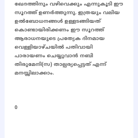
ഖേദത്തിനും വഴിവെക്കും എന്നുകൂടി ഈ
സൂറത്ത് ഉണർത്തുന്നു. ഇത്രയും വലിയ
ഉൽബോധനങ്ങൾ ഉള്ളടങ്ങിയത്
കൊണ്ടായിരിക്കണം ഈ സൂറത്ത്
ആരാധനയുടെ പ്രത്യേക ദിനമായ
വെള്ളിയാഴ്ചയിൽ പതിവായി
പാരായണം ചെയ്യുവാൻ നബി
തിരുമേനി(സ) താല്പര്യപ്പെട്ടത് എന്ന്
മനസ്സിലാക്കാം.
0