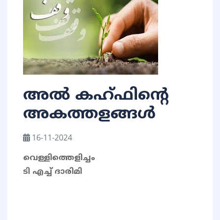
അൽ കഹ്ഫിൻ്റെ
അകത്തളങ്ങൾ
16-11-2024
വെള്ളിത്തെളിച്ചം
ടി എച്ച് ദാരിമി