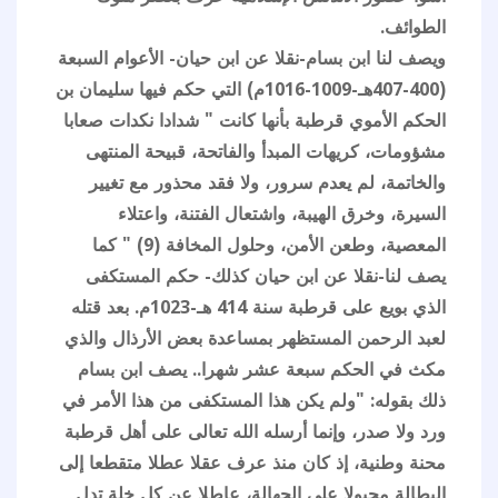
الطوائف.
ويصف لنا ابن بسام-نقلا عن ابن حيان- الأعوام السبعة
(400-407هـ-1009-1016م) التي حكم فيها سليمان بن
الحكم الأموي قرطبة بأنها كانت " شدادا نكدات صعابا
مشؤومات، كريهات المبدأ والفاتحة، قبيحة المنتهى
والخاتمة، لم يعدم سرور، ولا فقد محذور مع تغيير
السيرة، وخرق الهيبة، واشتعال الفتنة، واعتلاء
المعصية، وطعن الأمن، وحلول المخافة (9) " كما
يصف لنا-نقلا عن ابن حيان كذلك- حكم المستكفى
الذي بويع على قرطبة سنة 414 هـ-1023م. بعد قتله
لعبد الرحمن المستظهر بمساعدة بعض الأرذال والذي
مكث في الحكم سبعة عشر شهرا.. يصف ابن بسام
ذلك بقوله: "ولم يكن هذا المستكفى من هذا الأمر في
ورد ولا صدر، وإنما أرسله الله تعالى على أهل قرطبة
محنة وطنية، إذ كان منذ عرف عقلا عطلا متقطعا إلى
البطالة مجبولا على الجهالة، عاطلا عن كل خلة تدل