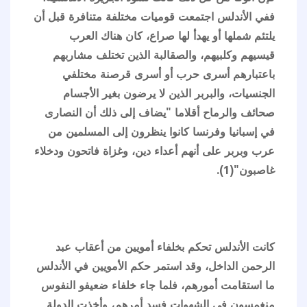
ففي الأندلس اجتمعت قوميات مختلفة متنافرة قبل أن
يلتئم شملها أو يهدأ لها صراع، كان هناك العرب
قيسيهم وكلبيهم، والصقالبة الذين تختلف مشاربهم
باعتبارهم أسرى حرب أو أسرى قرصنة مختلفي
الجنسيات، والبربر الذين لا يرضون بغير الأجسام
صحائف والرماح أقلاما "يضاف إلى ذلك أن النصارى
في إسبانيا وفرنسا كانوا ينظرون إلى المسلمين من
عرب وبربر على أنهم أعداء دين، وغزاة فاتحون ودخلاء
غاصبون"(1).
كانت الأندلس تحكم بخلفاء أمويين من أعقاب عبد
الرحمن الداخل، وقد استمر حكم الأمويين في الأندلس
ما استقامت أمورهم، فلما جاء خلفاء ضعيفو النفوس
منغمسون في الشهوات فسد أمرهم، وأخذت الدولة