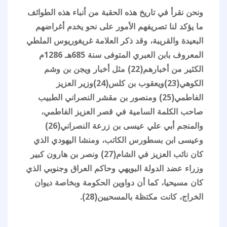
ونحن نقرأ في تاريخ هذه الحقبة من أنباء هذه الطوائف
ما يؤكد لنا تصريفهم الأمور على نحو يخدم أغراضهم
البعيدة والقريبة، وقد ذكر العلامة غريغوريوس الملطي
المعروف بابن العبري المتوفى سنة 685هـ 1286م
الكثير من أخبارهم(22) مثل أخبار ويجن بن وشم
الكوهي(23)ويعقوب بن كلس(24)وزير العزيز
الفاطمي(25) ومنصور بن مقشر النصراني الطبيب
صاحب الكلمة السامية في قصر العزيز الفاطمي،
والمنجم أبي علي عيسى بن زرعة النصراني(26)
وعيسى ابن بسطورس الكاتب، ومنشا اليهودي الذي
كان نائب العزيز في الشام(27) ونصر بن هارون كبير
وزراء عضد الدولة البويهي وحاكم العراق وجنوبي الذي
كان مسيحيا، كما أن دواوين الحكومة وبخاصة ديوان
الخراج، كانت مكتظة بالمسحيين(28).