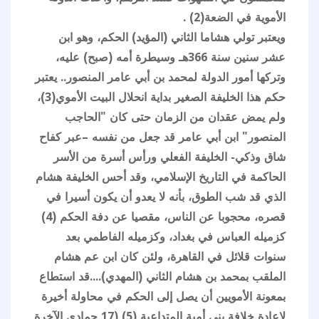
الأموية في الضعة(2) .
ويعتبر تولي هشاما الثاني (المؤيد) الحكم، وهو ابن
عشر سنين سنة 366هـ وسيطرة أمه (صبح) عليه،
وتركها أمور الدولة لمحمد بن أبي عامر المنصور.. يعتبر
حكم هذا الخليفة الصغير بداية انحلال البيت الأموي(3)،
ولم يمض عقدان من الزمان حتى كان "الحاجب
المنصور" ابن أبي عامر قد جعل من نفسه –عبر كفاح
شاق وذكي- الخليفة الفعلي ورأس أسرة من الأسر
الحاكمة في التاريخ الإسلامي، وقد أحس الخليفة هشام
الذي قد شب الطوق، بأنه لا يعدو أن يكون أسيرا في
قصره، محجوبا عن الناس، مقصيا عن دفة الحكم (4)
كزميله العباس في بغداد، وكزميله الفاطمي بعد
سنوات قلائل في القاهرة، ولئن كان ابن عم هشام
الملقب بمحمد بن هشام الثاني (المهدي)....قد استطاع
بمعونة الأمويين أن يصل إلى الحكم في محاولة أخيرة
لإعادة خلافة بني أمية المتداعية (5) (17 جمادى الآخرة