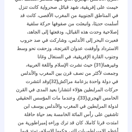
خيمت على إفريقية، شهد قبائل صحرواية كانت تنزل
في المناطق الجنوبية من المغرب الأقصى، كانت قد
أسلمت حديثا، وانبعثت من صفوفها حركة سلفية
إصلاحية وحدت هذه القبائل، ودفعتها إلى الجاهد،
فعبرت البحر إلى الأندلس، وشاركت في صد حروب
الاسترداد وأوقفت عدوان الفرنجة، وزحفت نحو وسط
وجنوب القارة الإفريقية، في السنغال وغانا
وغيرهما(31) حيث نشرت الإسلام واللغة العربية،
وجمعت لأكثر من نصف قرن بين المغرب والأندلس
في دولة واحدة بزعامة مراكش(32)وقد انتشرت
حركات المرابطين هؤلاء انتشارا بعيد المدى في القرن
الخامس الهجري(33)، وعندما مات المؤسس الحقيقي
لدولة المرابطين في المغرب والأندلس يوسف ابن
تاشفين على رأس المائة الخامسة بعد حياة حافلة
امتدت قرنا كاملا، كان قد ترك وراءه إمبراطورية من
أعظم الإمبراطوريات التي حكمها الإسلام، تمتد فيما