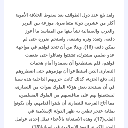
ولقد بلغ عدد دول الطوائف بعد سقوط الخلافة الأموية
أكثر من عشرين دولة متعاصرة، موزعة بين البربر
والعرب والصقالبة نشأ بينها من المفاسد ما أعوز
دفعه، وتعدد وتره وشفعه، واستحم ضرره حتى لم
يمكن دفعه (16). وبدلا من أن تتحد قواهم في مواجهة
عدو صليبي مشترك، تشتتوا وتقاتلوا حتى ضعفت
قواهم، فلم يستطيعوا أن يصمدوا أمام هجمات
النصارى الذين استطاعوا أن يهزموهم حتى اضطروهم
إلى دفع الجزية، كذلك كانت حروبهم الداخلية هذه سببا
في أن يستنجد بعض هؤلاء الملوك بقوات من النصارى،
ليستعينوا بهم على منافسيهم من الملوك المسلمين،
مما أتاح الفرصة للنصارى أن يثبتوا أقدامهم، وأن يكونوا
بمثابة خنجر تطعن به ظهر الدولة الإسلامية في
القلب(17)، وهذه الاستعانة بالأعداء تمثل إحدى عوامل
الهدم الكبرى للقوة الإسلامية في اسبانيا(18).