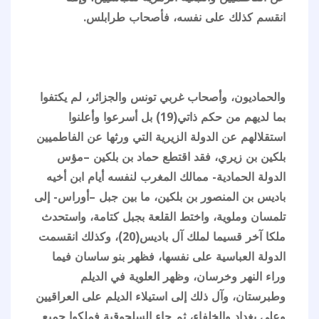
انقسم كذلك على نفسه، فأصحاب طرابلس.
والحماديون، وأصحاب غربي تونس والجزائر، لم يكتفوا
بما لديهم من حكم ذاتي(19) بل أسرعوا وأعلنوا
استقلالهم عن الدولة الزيرية التي ورثها عن الفاطميين
بلكين بن زيري، فقد اقتطع حماد بن بلكين –مؤس
الدولة الحمادية- ممالك المغرب لنفسه أيام ابن أخيه
باديس بن المنصور بن بلكين، ما بين جبل –أوراس- إلى
تلمسان وملوية، واختط القلعة بجبل كتامة، واستحدث
ملكا آخر قسيما لملك آل باديس(20)، وكذلك انقسمت
الدولة العباسية على نفسها، فظهر بنو ساسان فيما
وراء النهر وخرسان، وظهر العلوية في الديلم
وطبرستان، وآل ذلك إلى استيلاء الديلم على العراقيين
وعلى بغداد والخلفاء، ثم جاء السلجوقية فملكوا جميع