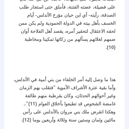
على فضيلة، عضته الفتنة، فأملق حتى استجار طلب
الصدقة، رأيته- أي ابن حيان مؤرخ الأندلس- أيام
الخسف بأهل بيته في الدولة الحمودية ولم يكن ممن
لحقه الاعتقال لتحقير أمره، يقصد أهل الفلاحة أوان
ضمهم لغلاتهم يسألهم من زكاتها تمكينا ومخاطبة
(10).
هذا ما وصل إليه أمر الخلفاء من بني أمية في الأندلس،
وأما بقية عترة الأشراف الأموية "فتقلب بهم الزمان
وغير أحوالهم الحدثان، وكان بقرطبة منهم طائفة
غامضة الشخوص قد تطبعوا بأخلاق العوام (11)"..
وهكذا انقرض ملك بني مروان بالأندلس على رأس
مائتين وثمان وستين سنة وثلاثة وأربعين يوما (12).