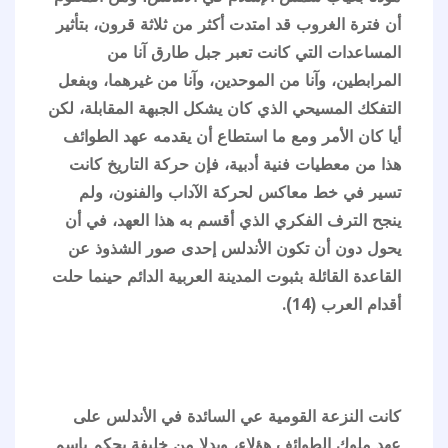
أن فترة الغروب قد امتدت أكثر من ثلاثة قرون، بتأثير
المساعدات التي كانت تعبر جبل طارق آنا من
المرابطين، وآنا من الموحدين، وآنا من غيرهما، وبفعل
التفكك المسيحي الذي كان يشكل الجبهة المقابلة، لكن
أيا كان الأمر ومع ما استطاع أن يقدمه عهد الطوائف
هذا من معطيات فنية أدبية، فإن حركة التاريخ كانت
تسير في خط معاكس لحركة الآداب والفنون، ولم
ينجح الترف الفكري الذي أقسم به هذا العهد، في أن
يحول دون أن تكون الأندلس إحدى صور الشذوذ عن
القاعدة القائلة بثبوت المدينة العربية الدائم حينما حلت
أقدام العرب (14).
كانت النزعة القومية عي السائدة في الأندلس على
عهد ملوك الطوائف هؤلاء، وبدلا من خليفة يحكم باسم