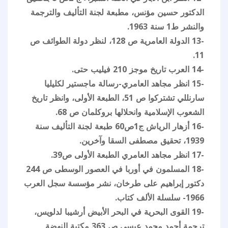
الدكتور حسين مؤنس، مطبعة لجنة التأليف والترجمة
والنشر ط1 سنة 1963.
-13 الدولة العامرية ص 128، لنظر دولة الطوائف ص
11.
-14 العرب تاريخ موجز 210 فيليب حتى.
-15 انظر مجاهد العامري-رسالة ماجستير لكليليا
سارنللي تشتركوا ص 51، الطبعة الأولى، وانظر تاريخ
الشعوب الإسلامية وانحلالها بروكلمان ص 68.
-16 أزهار الرياش ج1ص60 طبعة لجنة التأليف سنة
1939، تحقيق مصطفى السقا وآخرين.
-17 انظر مجاهد العامري الطبعة الأولى ص39.
-18 المسلمون في أوربا في العصور الوسطى ص 244
دكتور إبراهيم على طرخان، نشر مؤسسة سجل العرب
1966- سلسلة الألف كتاب.
-19 القوى البحرية في البحر الأبيض أرشيبا لدلويس،
ترجمة أحمد محمد عيسى ص 363 مكتبة النهضة