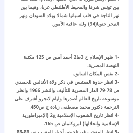
بين تونس شرقا والمحيط الأطلنطي غربا، وفيما بين
نهر التاجة في قلب اسبانيا شمالا وبلاد السودان ونهر
النيجر جنوبا(34) ولله عاقبة الأمور.
-1 ظهر الإسلام ج 3ط2 أحمد أمين ص 125 مكتبة
النهضة المصرية.
-2 نفس المكان السابق.
-3 انظر جذوة المقتبس في ذكر ولاة الأندلس للحميدي
ص 78-79 الدار المصرية للتأليف والنشر 1966 وانظر
موسوعة تاريخ العالم أصدرها وليام لانجرو أشرف على
الترجمة دكتور محمد مصطفى زيادة ج ص450.
-4 انظر تاريخ الشعوب الإسلامية ج2 (الإمبراطورية
الإسلامية وانحلالها) لبروكلمان ص 165.
-5 انظر المعجب في تلخيص أخبار المغرب ص 86-88