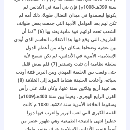
سنة 399هـ-1008م) فإن بني أمية في الأندلس لم
يكونوا ليصمدوا في ميدان النضال طويلا، ذلك أمه لم
تكن لهم بعد العوامل الأدبية التي جمعت بعض طوائف
الشعب تحت لوائهم قوة مادية يعتد بها (6) "كما أن
الظروف التي وقع فيها هذا الانقلاب الحاسم الذي أودي
بين عشية وضحاها بسكان دولة من أعظم الدول
الإسلامية- الأموية في الأندلس- لم تكن تسمح لأية
سلطة نظامية أن تثبت وتستقر (7) فلم يمض قليل
حتى وقعت بين الخليفة المهدي وبين البربر فتنة أودت
بحياته، وأعادت الخليفة هشاما المؤيد إلى الخلافة (8)
بعد غيبة أربع وثلاثين سنة عنها، وكان ذلك على رأس
القرن الرابع الهجري، وفيما بين سنة 400هـ(1009م)
وسقوط الخلافة الأموية سنة 422هـ-1030 م كانت
الفتنة الكبرى التي لعب البربر والعرب فيها دورا
خطيرا انتهى بالنتيجة الطبيعية وهي ظهور عصر من
أسوأ عصور الأندلس الإسلامية عرف بعصر ملوك