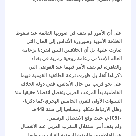
على أن الأمور لم تقف في صورتها القائمة عند سقوط
الخلافة الأموية وصيرورة الأندلس إلى الحال التي
صارت عليها، بل أن الخلافتين اللتين انفردتا بزعامة
العالم الإسلامي زعامة روحية رمزية في بغداد
والقاهرة، لم يقف الأمر فيهما عند الفوضى التي
ذكرناها آنفا، بل ظهرت نزعة الطائفية القومية فيهما
على نحو قريب من حال الأندلس، ففي دولة الخلافة
الفاطمية بدأ المرغب العربي يتفصل انفصالا حقيقيا منذ
السنوات الأولى للقرن الخامس الهجري-كما ذكرنا-
وظل الارتباط شكليا ومصلحيا إلى سنة 443هـ
-1051م، حيث وقع الانفصال الرسمي.
ولم يقف أمر استقلال المغرب العربي عند الانفصال
عن الفاطميين والتبعية الرمزية للعباسيين، وإنما