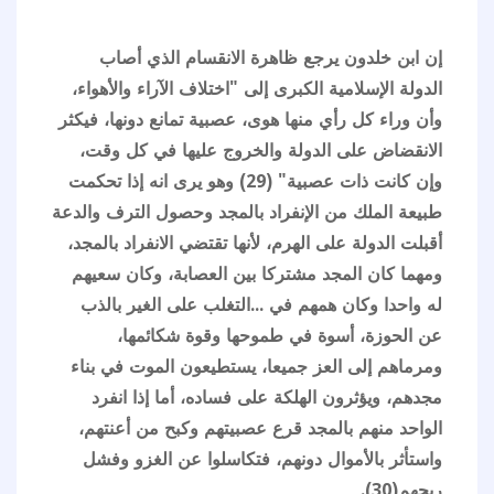
إن ابن خلدون يرجع ظاهرة الانقسام الذي أصاب
الدولة الإسلامية الكبرى إلى "اختلاف الآراء والأهواء،
وأن وراء كل رأي منها هوى، عصبية تمانع دونها، فيكثر
الانقضاض على الدولة والخروج عليها في كل وقت،
وإن كانت ذات عصبية" (29) وهو يرى انه إذا تحكمت
طبيعة الملك من الإنفراد بالمجد وحصول الترف والدعة
أقبلت الدولة على الهرم، لأنها تقتضي الانفراد بالمجد،
ومهما كان المجد مشتركا بين العصابة، وكان سعيهم
له واحدا وكان همهم في ...التغلب على الغير بالذب
عن الحوزة، أسوة في طموحها وقوة شكائمها،
ومرماهم إلى العز جميعا، يستطيعون الموت في بناء
مجدهم، ويؤثرون الهلكة على فساده، أما إذا انفرد
الواحد منهم بالمجد قرع عصبيتهم وكبح من أعنتهم،
واستأثر بالأموال دونهم، فتكاسلوا عن الغزو وفشل
ريحهم(30).