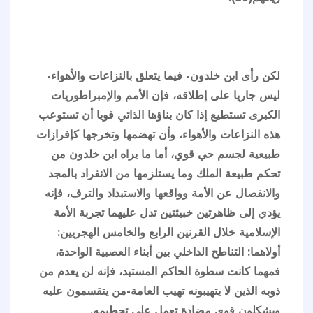
لكن رأى ابن خلدون- فيما يتعلق بالنزاعات والأهواء-
ليس جاريا على إطلاقه، فإن الأمم والإمبراطوريات
الكبرى تستطيع إذا كان بناؤها الذاتي قويا أن تستوعب
هذه النزاعات والأهواء، وأن تهضمها وتخرجها كإفرازات
طبيعية لجسم حي قوي، أما ما يراه ابن خلدون من
تحكم طبيعة الملك وما يستلزمها من الانفراد بالمجد
والانفصال عن الأمة وواقعها والاستبداد والترف، فإنه
يؤدي إلى ظاهرتين خبيثتين تدل عليهما تجربة الأمة
الإسلامية خلال القرنين الرابع والخامس الهجريين:
أولاهما: التناطح الداخلي بين أبناء العصبية الواحدة،
فمهما كانت سطوة الحاكم المستبد، فإنه لن يعدم من
ذوبه الذين لا يتهيبونه تهيب العامة-من يتقسمون عليه
ويشكلون قوى مضادة تعمل على تحطيمه.