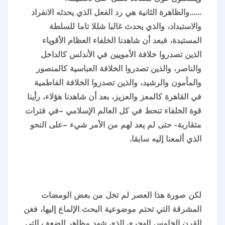
......والظاهرة الثانية هي رد الفعل الذي يحدثه الانفراد
والاستبداد، والذي يحدث غالبا شللا تاما للسلطة
المستبدة، فبعد أن شاهدنا الخلفاء العظام الأقوياء
الذين تصدروا خلافة الأمويين في الأندلس كالداخل
والناصر، والذين تصدروا الخلافة العباسية كالمنصور
والمأمون والرشيد، والذين تصدروا الخلافة الفاطمية
في القاهرة كالمعز والعزيز، بعد أن شاهدنا هؤلاء، رأينا
قوة الخلفاء تنحط في كل العالم الإسلامي –في فترات
متقاربة- حتى لم يعد لهم من الأمر شيء –على النحو
الذي ألمعنا إليه سابقا.
لكن صورة هذا العصر لم تخل من بعض الومضات
المشرقة التي تحتم موضوعية البحث الإلماع إليها، فغن
القرن الخامس الهجري الذي شهد مظاهر الضعف التي