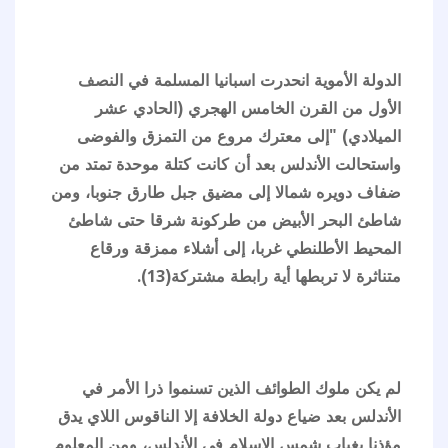
الدولة الأموية انحدرت اسبانيا المسلمة في النصف
الأول من القرن الخامس الهجري (الحادي عشر
الميلادي) "إلى معترك مروع من التمزق والفوضى
واستحالت الأندلس بعد أن كانت كتلة موحدة تمتد من
ضفاف دويره شمالا إلى مضيق جبل طارق جنوبا، ومن
شاطئ البحر الأبيض من طركونة شرقا حتى شاطئ
المحيط الأطلنطي غربا، إلى أشلاء ممزقة ورقاع
متناثرة لا تربطها أية رابطة مشتركة(13).
لم يكن ملوك الطوائف الذين تسنموا ذرا الأمر في
الأندلس بعد ضياع دولة الخلافة إلا الناقوس اللاي يدق
مؤذنا بغياب شمس الإسلام في الأندلس، ومن المعلوم