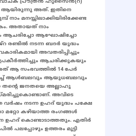
രവാചക പ്രൗത്രൻ ഹുസൈൻ(റ)
ും ആയിരുന്നു അത്. ഇതിനെ
ുമ്പ് നാം മനസ്സിലാക്കിയിരിക്കേണ്ട
ഷകം. അതായത് നാം
ും ആചരിച്ചോ ആഘോഷിച്ചോ
്റ രണ്ടിൽ നടന്ന ബദർ യുദ്ധം
ൈകാരികമായി അവതരിപ്പിച്ചും
രകീർത്തിച്ചും ആചരിക്കുകയും
 അത് ആ സംഭവത്തിൽ 14 പേർ
മറിച്ച് ആൾബലവും ആയുധബലവും
 തന്റെ ജനതയെ അല്ലാഹു
്മരിച്ചുകൊണ്ടാണ്. അവിടെ
്ത വർഷം നടന്ന ഉഹദ് യുദ്ധം പക്ഷേ
മറ്റോ കഴിയാത്ത രംഗങ്ങൾ
െ ഉഹദ് കൊണ്ടാടാത്തതും. എതിർ
പിൽ പലപ്പോഴും ഉത്തരം മുട്ടി