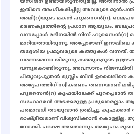
യസീദിന് ഉണ്ടായിരുന്നതുമില്ല. അതിനാൽ
ഇതിനെ അംഗീകരിച്ചില്ല അവരുടെ മുൻപന്ത
അലി(റ)യുടെ മകൻ ഹുസൈൻ(റ). ബലപ്രയ
ഭരണകൂടത്തിന്റെ പ്രധാന ആയുധം. ബലപ്രയ
വന്നപ്പോൾ മദീനയിൽ നിന്ന് ഹുസൈൻ(റ) മ
മാറിയതായിരുന്നു. അപ്പോഴാണ് ഇറാഖിലെ 
തദ്ദേശീയ പ്രമുഖരുടെ കത്തുകൾ വന്നത്. ത
വരണമെന്നാ യിരുന്നു കത്തുകളുടെ ഉള്ളടക
വന്നുകൊണ്ടിരുന്നു. അവസാനം നിജസ്ഥി
പിതൃവ്യപുത്രൻ മുസ്ലിം ബിൻ ഉഖൈലിനെ ക
അദ്ദേഹത്തിന് സ്വീകരണം തന്നെയാണ് ലഭിച
ഹുസൈൻ(റ) കൂഫയിലേക്ക് പുറപ്പെടാൻ തന്നെ
സഹോദരൻ അടക്കമുള്ള പ്രമുഖരെല്ലാം ആ ഉ
പരമാവധി തടയുവാൻ ശ്രമിച്ചു. കൂഫക്കാർ വ
രാഷ്ട്രീയമാണ് വിശ്വസിക്കാൻ കൊള്ളില്ല,
നോക്കി. പക്ഷേ അതൊന്നും അദ്ദേഹം മുഖവി