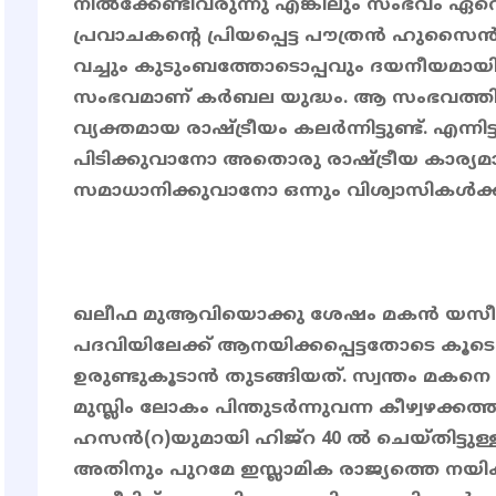
നിൽക്കേണ്ടിവരുന്നു എങ്കിലും സംഭവം ഏ
പ്രവാചകൻ്റെ പ്രിയപ്പെട്ട പൗത്രൻ ഹുസൈൻ(റ
വച്ചും കുടുംബത്തോടൊപ്പവും ദയനീയമായി
സംഭവമാണ് കർബല യുദ്ധം. ആ സംഭവത്തിന
വ്യക്തമായ രാഷ്ട്രീയം കലർന്നിട്ടുണ്ട്. എന്
പിടിക്കുവാനോ അതൊരു രാഷ്ട്രീയ കാര്യമായി
സമാധാനിക്കുവാനോ ഒന്നും വിശ്വാസികൾക്ക് 
ഖലീഫ മുആവിയൊക്കു ശേഷം മകൻ യസീദ് ഇ
പദവിയിലേക്ക് ആനയിക്കപ്പെട്ടതോടെ കൂടെയാ
ഉരുണ്ടുകൂടാൻ തുടങ്ങിയത്. സ്വന്തം മകന
മുസ്ലിം ലോകം പിന്തുടർന്നുവന്ന കീഴ്വഴക്കത്
ഹസൻ(റ)യുമായി ഹിജ്റ 40 ൽ ചെയ്തിട്ടുള്ള 
അതിനും പുറമേ ഇസ്ലാമിക രാജ്യത്തെ നയിക്