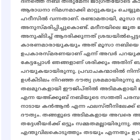
ദിനത്തെ നബി തിരുമേനി ജാഗ്രതയോടെ 
ആരാധനാ നിമഗ്നമാക്കി മാറ്റുകയും ചെയ്യുമ
ഹദീസിൽ വന്നതാണ്. രണ്ടാമതായി, മൂസാ 
അനുസ്മരിപ്പിച്ചുകൊണ്ട്. മദീനയിലെ ജൂ
അനുഷ്ടിച്ച് ആദരിക്കുന്നത് ശ്രദ്ധയിൽപ്പെ
കാരണമാരായുകയും അത് മൂസാ നബിയെ അല്
ഉപകാരസ്മരണയാണ് എന്ന് അവർ പറയുകയു
കേട്ടപ്പോൾ ഞങ്ങളാണ് ശരിക്കും അതിന് ബ
പറയുകയായിരുന്നു. പ്രവാചകന്മാരിൽ നിന്ന്
ഉൾകിടിലം നിറഞ്ഞ ദൗത്യ ശ്രമമായിരുന്നു 
തലമുറകളായി ഈജിപ്തിൽ അടിമകളായി ജീ
എന്ന യഅ്ക്കൂബ് നബിയുടെ സന്തതി പരമ്
നാടായ കൻആൻ എന്ന ഫലസ്തീനിലേക്ക് ക
ദൗത്യം. തങ്ങളുടെ അടിമകളായ അവരെ അ
തദ്ദേശീയർക്ക് ഒട്ടും സമ്മതമല്ലായിരുന്ന
എന്തുവിലകൊടുത്തും തടയും എന്നതും ഉറപ്