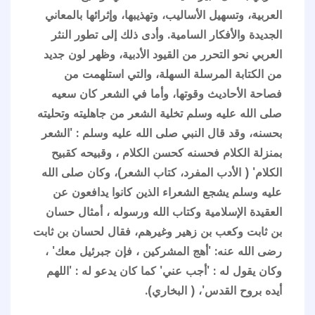
العربية، وتسهيل الأساليب، وتهذيبها، وإثرائها بالمعاني
الجديدة والأفكار السامية. وأدى ذلك إلى تطور النثر
العربي نحو التحرر من القيود الأدبية، وظهر لون جديد
من الكتابة المرسلة السهلة، والتي استلهمت من
فصاحة الأحاديث وقوتها، وأما في الشعر كان سعيه
صلى الله عليه وسلم تخلية الشعر من جاهليته وتحليته
بحسنه، وقد قال النبي صلى الله عليه وسلم : 'الشعر
بمنزلة الكلام فحسنه كحسن الكلام ، وقبيحه كقبيح
الكلام' ( الأدب المفرد، كتاب الشعر)، وكان صلى الله
عليه وسلم يشجع الشعراء الذين كانوا يدافعون عن
العقيدة الإسلامية وكتاب الله ورسوله ، أمثال حسان
بن ثابت وكعب بن زهير وغيرهم، فقال لحسان بن ثابت
رضى الله عنه: 'أهج المشركين ، فإن جبرئيل معك' ،
وكان يقول له : 'أجب عني' كما كان يدعو له : 'اللهم
أيده بروح القدس'، ( البخاري).