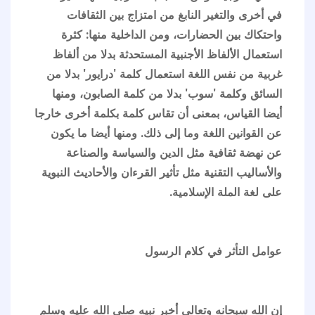
في أخرى والتغير النابغ من امتزاج بين الثقافات
واحتكاك بين الحضارات، ومن الداخلية منها: كثرة
استعمال الألفاظ الأجنبية المستحدثة بدلا من ألفاظ
غربية من نفس اللغة استعمال كلمة 'درايور' بدلا من
السائق وكلمة 'سوب' بدلا من كلمة الصابون، ومنها
أيضا القياس، بمعنى أن تقاس كلمة بكلمة أخرى خارجا
عن القوانين اللغة وما إلى ذلك. ومنها أيضا ما يكون
عن نهضة ثقافية مثل الدين والسياسة والصناعة
والأساليب التقنية مثل تأثير القرءان والأحاديث النبوية
على لغة الملة الإسلامية.
عوامل التأثر في كلام الرسول
إن الله سبحانه وتعالى أخبر نبيه صلى الله عليه وسلم