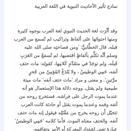
نمادج تأثير الأحاديث النبوية في اللغة العربية
وقد أثْرَت لغة الحديث النبوي لغة العرب بوجوه كثيرة
ومنها احتوائها على ألفاظ وتراكيب لم تُسمع من العرب
قبله، قال الخطَّابيُّ: 'ومن فصاحتِه صلى الله عليه
وسلم أنَّه تكلَّم بألفاظٍ اقتضبها، لم تُسمَعْ من العَرَبِ
قَبلَه، ولم توجَدْ في متقَدِّمِ كَلامِها، كقولِه: مات حتف
أنفه، حَمِي الوطيسُ ، ولا يُلدَغُ المُؤمِنُ من جُحرٍ
مرَّتينِ'. و معنى و مراد 'مات حتف أنفه' مات ميتة
طبيعية ولم يقتل، ووجه دلالة هذا الإستعمال هو أنه
عندما يموت الرجل على فراشه، فستخرج روحه من
أنفه وفمه وعندما يموت بقتل أو حادثة كانت العرب
تتخيّل أَن روحه يخرج من مَقْتَلِه فيقول إنه مات حتف
أنفه. والحتف معناه الموت. فأما كلامه 'حَمِي الوطيسُ'
عبارة تعني اشتداد المعركة أو الأمر وتفاقمه،