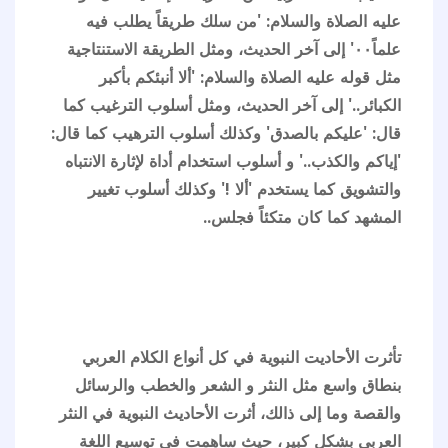
عليه الصلاة والسلام: 'من سلك طريقاً يطلب فيه
علماً٠٠' إلى آخر الحديث، ومثل الطريقة الاستنتاجية
مثل قوله عليه الصلاة والسلام: 'ألا أنبئكم بأكبر
الكبائر..' إلى آخر الحديث، ومثل أسلوب الترغيب كما
قال: 'عليكم بالصدق' وكذلك أسلوب الترهيب كما قال:
'إياكم والكذب..' و أسلوب استخدام أداة لإثارة الانتباه
والتشويق كما يستخدم 'ألا !' وكذلك أسلوب تغيير
المشهد كما كان متكئاً فجلس..
تأثرت الأحاديت النبوية في كل أنواع الكلام العربي
بنطاق واسع مثل النثر و الشعر والخطب والرسائل
والقصة وما إلى ذالك، أثرت الأحاديث النبوية في النثر
العربي بشكل كبير، حيث ساهمت في توسيع اللغة