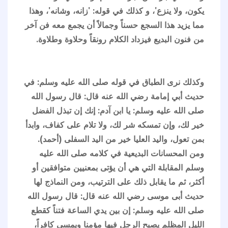
يكون، ولا ينزع'، و كذلك في قوله: 'زانه، وشانه'، وهذا
مما يزيد هذا السجع حسناً وجمالاً أن يجمع معه فن آخر
من فنون البديع فيزداد الكلام رونقاً وحلاوة وطلاوة.
وكذلك نرى الطباق في قوله صلى الله عليه وسلم: في
حديث أبي إمامة رضي الله عنه قال: قال رسول الله
صلى الله عليه وسلم: يا ابن آدم: إنك إن تبذل الفضل
خير لك، وإن تمسكه شر لك، ولا تلام على كفاف، وابدأ
بمن تعول، واليد العليا خير من اليد السفلى (أحمد).
ومن المحسانات البديعية في كلامه صلى الله عليه
وسلم المقابلة التي هي أن يؤتى بمعنيين متوافقين أو
أكثر، ثم ما يقابل ذلك على الترتيب، ومن النماذج لها
حديث أبى موسى رضي الله عنه قال: قال رسول الله
صلى الله عليه وسلم: إن بين يدي الساعة فتناً كقطع
الليل المظلم يصبح الرجل فيها مؤمنا ويمسي كافراً،