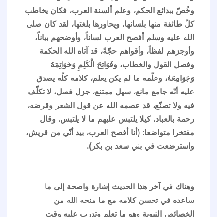
وخُصّ ببدائع الحكم، وعلم ألسنة العرب، فكان يخاطب
كلّ طائفة منها بلسانها، ويحاورها بلغتها، لقد كان صلى
الله عليه وسلم أفصح العرب لساناً، وأوضحهم بياناً،
وأوجزهم لفظاً، وأقواهم حجّةً، قد آتاه الله الحكمة
وفصل القول والخطاب، وفَوَاتِحَ الْكَلِمِ وَخَوَاتِمَهُ
وَجَوَامِعَهُ، وعلّمه ما لم يكن يعلم، كلامه كلّه يصدق
عليه أنّه جامع مانع، سهل ممتنع، جزل فصل، لا تكلّف
فيه ولا تصنّع، قد عصمه الله عن قول الشعر وقرضه،
رحمة بالعباد، كيلا يلتبس عليهم ما لا يلتبس. وقال
مفتخرا متواضعا: (أنا أفصح العرب، بيد أنّي من قريش،
واسترضعت في بني سعد بن بكر).
وهناك في آخر هذا الحديث إشارة واضحة إلى ما
ساعده في تحسن كلامه مع ما منحه الله من
الخصائص النبوية وهو ما تعلم وتدرب عليه وقت