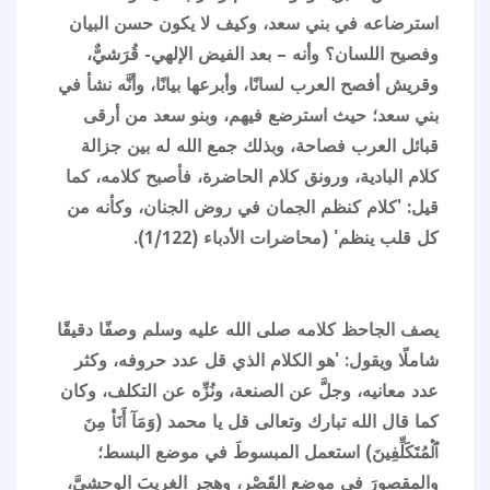
استرضاعه في بني سعد، وكيف لا يكون حسن البيان
وفصيح اللسان؟ وأنه – بعد الفيض الإلهي- قُرَشيٌّ،
وقريش أفصح العرب لسانًا، وأبرعها بيانًا، وأنَّه نشأ في
بني سعد؛ حيث استرضع فيهم، وبنو سعد من أرقى
قبائل العرب فصاحة، وبذلك جمع الله له بين جزالة
كلام البادية، ورونق كلام الحاضرة، فأصبح كلامه، كما
قيل: 'كلام كنظم الجمان في روض الجنان، وكأنه من
كل قلب ينظم' (محاضرات الأدباء (1/122).
يصف الجاحظ ‏كلامه صلى الله عليه وسلم وصفًا دقيقًا
شاملًا ويقول: 'هو الكلام الذي قل عدد حروفه، وكثر
عدد معانيه، وجلَّ عن الصنعة، ونُزِّه عن التكلف، وكان
كما قال الله تبارك وتعالى قل يا محمد (وَمَآ ‌أَنَا۠ ‌مِنَ
‌ٱلۡمُتَكَلِّفِينَ) استعمل المبسوطَ في موضع البسط؛
والمقصورَ في موضع القَصْر، وهجر الغريبَ الوحشيَّ،