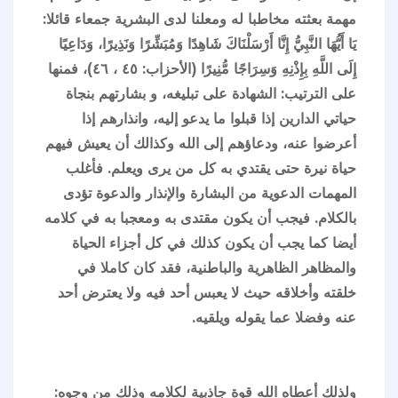
مهمة بعثته مخاطبا له ومعلنا لدى البشرية جمعاء قائلا:
يَا أَيُّهَا النَّبِيُّ إِنَّا أَرْسَلْنَاكَ شَاهِدًا وَمُبَشِّرًا وَنَذِيرًا، وَدَاعِيًا
إِلَى اللَّهِ بِإِذْنِهِ وَسِرَاجًا مُّنِيرًا (الأحزاب: ٤٥ ، ٤٦)، فمنها
على الترتيب: الشهادة على تبليغه، و بشارتهم بنجاة
حياتي الدارين إذا قبلوا ما يدعو إليه، وانذارهم إذا
أعرضوا عنه، ودعاؤهم إلى الله وكذالك أن يعيش فيهم
حياة نيرة حتى يقتدي به كل من يرى ويعلم. فأغلب
المهمات الدعوية من البشارة والإنذار والدعوة تؤدى
بالكلام. فيجب أن يكون مقتدى به ومعجبا به في كلامه
أيضا كما يجب أن يكون كذلك في كل أجزاء الحياة
والمظاهر الظاهرية والباطنية، فقد كان كاملا في
خلقته وأخلاقه حيث لا يعبس أحد فيه ولا يعترض أحد
عنه وفضلا عما يقوله ويلقيه.
ولذلك أعطاه الله قوة جاذبية لكلامه وذلك من وجوه: