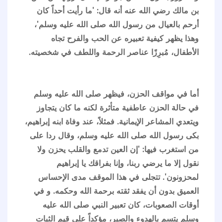
بن مالك رضي الله عنه أنه قال: 'ما رأيت أحداً كان
أرحم بالعيال من رسول الله صلى الله عليه وسلم'،
وهذا يظهر كيفية تعبيره عن الحب والفرح تجاه
الأطفال، مُبرِزًا عناصر الرحمة واللطف في شخصيته.
أما في مواقف الحزن، فيظهر صلى الله عليه وسلم
في حالة الحزن عاطفية متأثرة لكنه ما كان يتجاوز
ويتعدي المشاعر الإيمانية. فمثلاً، عند وفاة ابنه إبراهيم،
بكى رسول الله صلى الله عليه وسلم، وقال ردا على
من استغرب فيها: 'إن العين تدمع والقلب يحزن ولا
نقول إلا ما يرضي ربنا، وإنا بفراقك يا إبراهيم
لمحزونون'. تتجلى في هذا الموقف مدى الإحساس
العميق بدون أن يفقد ثقته برحمة الله وحكمه. و في
أوقات الصعوبات، كان تعبير النبي صلى الله عليه
وسلم يتسم بالهدوء والصبر، مؤكداً على قيم الثبات