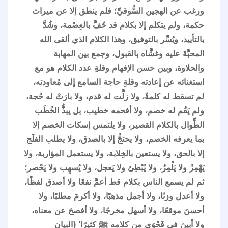
ورغب عن الهجين السُّوقيِّ؛ فلم ينطق إلا عن ميراث
حكمة، ولم يتكلم إلا بكلام قد حُفَّ بالعِصْمة، وشُدَّ
بالتأييد، ويُسِّر بالتوفيق، وهذا الكلام الذي ألقى الله
المحبَّةَ عليه وغشَّاه بالقبول، وجمع بين المهابة
والحلاوة، وبين حسن الإفهام وقلةِ عدد الكلام هو مع
استغنائه عن إعادته وقلةِ حاجة السامع إلى مُعاودته،
لم تسقط له كلمةٌ، ولا زلَّت له قدم، ولا بارَتْ له حُجة،
ولم يَقُم له خصم، ولا أفحمه خطيب، بل يبذُّ الخُطَب
الطِّوال بالكلام القصير، ولا يلتمس إسكات الخصم إلا
بما يعرفه الخصم، ولا يحتجُّ إلا بالصدق، ولا يطلب الفلَج
إلا بالحق، ولا يستعين بالخِلابة، ولا يستعمل المؤاربة، ولا
يَهْمِزُ ولا يَلْمِزُ، ولا يُبْطِئ ولا يَعجل، ولا يُسهِب ولا يَحْصر؛
ثم لم يسمع الناس بكلام قط أعمَّ نفعًا ولا أصدق لفظًا،
ولا أعدل وزنًا، ولا أجمل مذهبًا، ولا أكرمَ مطلبًا، ولا
أحسنَ موقعًا، ولا أسهل مخرجًا، ولا أفصحَ عن معناه،
ولا أبينَ في فَحْوَى من كلامه ﷺ كثيرًا' (البيان