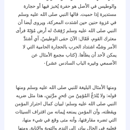
والوطيس في الأصل هو حفرة يُخبز فيها أو حجارة
مستديرة إذا حميت. قالها النبي صلى الله عليه وسلم
في غزوة حنين حين اشتدت المعركة، ويروى أيضا أن
النبي صلى الله عليه وسلم رُفِعَتْ له أرض مُؤتَةَ فرأى
معترك القوم، فَقَال: الآنَ حمَى الوطيسُ، آي أشتدَّ
الأمر وشبَّه اشتداد الحرب بالحجارة الحامية التي لا
يمكن لأحد أن يطأها. (كتاب مجمع الأمثال عن
الأصمعي وغيره الباب السادس عشر)٠
ومنها الأمثال البليغة للنبي صلى الله عليه وسلم ومنها
قوله: ولا يُلدَغُ المُؤمِنُ من جُحرٍ مرَّتينِ، هذا مثل ضربه
النبي صلى الله عليه وسلم: لبيان كمال احتراز المؤمن
ويقظته، وأن المؤمن يمنعه إيمانه من اقتراف السيئات
التي تضره مقارفتها، وأنه متى وقع في شيء منها،
فعليه في الحال يبادر إلى الندم والتوبة والإنابة. ومنها