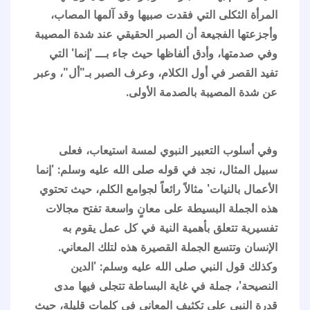
المرأة الثكلى التي فقدت صبيها وقد آلمها المصاب،
وأجزعتها الفجيعة أن الصبر الحقيقي عند شدة المصيبة
وفي صدمتها، وأدق ألفاظها حيث جاء بـــ 'إنما' التي
تفيد القصر في أول الكلام، وعرف الصبر بـ"أل"، وعبر
عن شدة المصيبة بالصدمة الأولى.
وفي أسلوب التعبير النبوي لمسة استيعاب، فعلى
سبيل المثال، نجد في قوله صلى الله عليه وسلم: 'إنما
الأعمال بالنيات' مثالاً رائعاً لجوامع الكلم، حيث تحتوي
هذه الجملة البسيطة على معانٍ واسعة تفتح مجالات
تفسيرية تتعلق بأهمية النية في كل عمل يقوم به
الإنسان وتتسع الجملة القصيرة هذه لتلك المعاني.
وكذلك قول النبي صلى الله عليه وسلم: 'الدين
النصيحة'، جملة في غاية البساطة تتجلى فيها مدى
قدرة النبي على تكثيف المعاني في كلمات قليلة، حيث