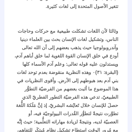
تتغير الأصول المتحدة إلى لغات كثيرة.
وثالثا لأن اللغات تشكلت طبيعية مع حركات وحاجات
الناس، وتشكيل لغات الإنسان بحث بين العلماء دينيا
وآندروبولوجيا حيث يذهب بعضهم إلى أن الله تعالى
أودع في خلق الإنسان القوة اللغوية لما خلق أباهم آدم،
ويستدلون عليه قوله تعالى: وعلم آدم الأسماء كلها
(البقرة: ٣١)٠ وهذه النظرية منقوضة بعدم توحد لغات
بني آدم بعد هبوطهم إلى الأرض. وأقوى النظريات في
هذا الموضوع ما أثبت بعضهم من الفرضيّة التطوُّر
الطبيعيّ، تدعي هذه الفرضيّة التطور الفطريّ الذي
حصلَ للإنسان خلال تَعايُشه البشريّ، إذ إنَّ مَلَكةَ اللُّغة
تطوَّرت نتيجةً لتطوُّر القُدرات البيولوجيّة فيه، أو
العصبيّة لديه، ونتيجةً لزيادة مهاراته التعلُّمية؛ حيث إنَّه
مع مُرور الوقت استطاع تشكيل نظام مُبتكَر للتفاهم،