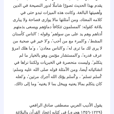
يقدم بهذا الحديث تصورًا شاملًا لدور النصيحة في الدين
وأهميتها البالغة. وكانت هذه الميزات تبدو حتى في
كلامه المعتاد، ومن أمثلتها مالا يوازى فصاحة ولا يبارى
بلاغة كقوله: 'المسلمون تتكافأ دماؤهم ويسعى بذمتهم
أدناهم وهم يد على من سواهم' وقوله : 'الناس كأسنان
المشط'، و'المرء مع من أحب'، و'لا خير في صحبة من
لا يرى لك ما ترى له'، و'الناس معادن' ، و'ما هلك امرؤ
عرف قدره'، و'المستشار مؤتمن وهو بالخيار ما لم
يتكلم'. وليست منحصرة في الخبريات ولكننا نراها في
انشائياته أيضا، ومن الأمثلة قوله صلى الله عليه وسلم:
'أسلم تسلم' ، و'أسلم يؤتك الله أجرك مرتين'، و'لعله
كان يتكلم بمالا يعنيه ويبخل بما لا يغنيه' وما إلى ذالك.
يقول الأديب العربي مصطفى صادق الرافعي
(١٢٢٩-١٣٥٦ هجري) في كتابه إعجاز القرآن والبلاغة