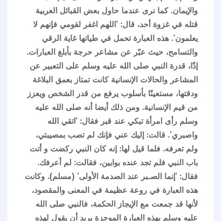
والإيمان. كما نرى عندما حاول بعض القبائل العربية
قتله في غزوة أحد، قال: 'اللهم اغفر لقومي فإنهم لا
يعلمون'. هذه العبارة تحمل في طياتها غاية الرقي
والتسامح، حيث عبّر عن مشاعر حرجة بأبلغ العبارات.
إذًا، قدرة النبي صلى الله عليه وسلم على التعبير عن
المشاعر والحالات الإنسانية كانت تمتاز بعمق البلاغة
ودقتها، مستعينًا بأسلوب يرفع من قدر الشخص ويعزز
من قيم الإنسانية. ومن ذلك أيضا أنه صلى الله عليه
وسلم رأى امرأة تبكي عند قبر فقال: 'اتقي الله
واصبري'. قالت: إليك عني فإنك لم تصب بمصيبتي،
ولم تعرفه. فلما قيل لها: إنه كان النبي ركضت و أتت
باب النبي فلم تجد عنده بوابين، فقالت: لم أعرفك.
فقال: 'إنما الصـبر عند الصدمة الأولى' (مسلم). وكانت
هذه العبارة في روعة عظيمة في المعنى والمقصود،
لأنها قد جمعت مع الإيجاز الحكمة، فالنبي صلى الله
عليه وسلم بهذه العبارة الموجزة يريد أن يقول لهذه