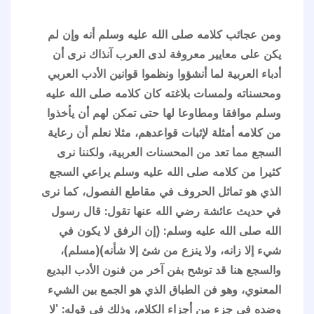
ومن عجائب كلامه صلى الله عليه وسلم أنه وإن لم
يكن على معايير معروفة لدى العرب آنذاك نرى أن
أدباء العربية لما أنشؤوا ونظموا قوانين الأدب العربي
ومحسناته ولمسات بلاغته كان كلامه صلى الله عليه
وسلم موافقا ومطاوعا لها حتى تمكن لهم أن يأخذوا
من كلامه أمثلة لإثبات قواعدهم، مثلا نعلم أن رعاية
السجع مما تعد من المحسنات العربية، ولكننا نرى
كثيرا من كلامه صلى الله عليه وسلم يراعي السجع
الذي هو تماثل الحروف في مقاطع الفصول، كما نرى
في حديث عائشة رضي الله عنها تقول: قال رسول
الله صلى الله عليه وسلم: (إن الرفق لا يكون في
شيء إلا زانه، ولا ينزع من شئ إلا شأنه)(مسلم)،
والسجع هنا قد توشح بفن آخر من فنون الأدب البديع
المعنوي، وهو فن الطباق الذي هو الجمع بين الشيء
وضده في جزء من أجزاء الكلام، وذلك في قوله: 'لا