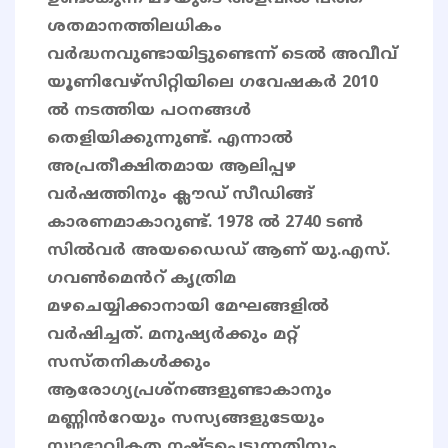
ശതമാനത്തിലധികം
വർദ്ധനവുണ്ടായിട്ടുണ്ടെന്ന് ടെൽ അവീവ്
യൂണിവേഴ്സിറ്റിയിലെ ഗവേഷകർ 2010
ൽ നടത്തിയ പഠനങ്ങൾ
തെളിയിക്കുന്നുണ്ട്. എന്നാൽ
അപ്രതീക്ഷിതമായ ആലിപ്പഴ
വർഷത്തിനും ക്ലൗഡ് സീഡിങ്ങ്
കാരണമാകാറുണ്ട്. 1978 ൽ 2740 ടൺ
സിൽവർ അയഡൈഡ് ആണ് യു.എസ്.
ഗവൺമെൻറ് കൃത്രിമ
മഴചെയ്യിക്കാനായി മേഘങ്ങളിൽ
വർഷിച്ചത്. മനുഷ്യർക്കും മറ്റ്
സസ്തനികൾക്കും
ആരോഗ്യപ്രശ്നങ്ങളുണ്ടാകാനും
മണ്ണിൻറേയും സസ്യങ്ങളുടേയും
സ്വാഭാവികത നഷ്ടപ്പെടുന്നതിനും