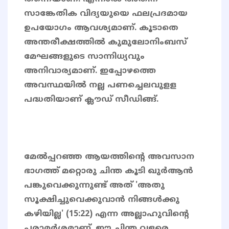
സാങ്കേതിക വിദ്യയുയെ ഫലപ്രദമായ
ഉപയോഗം ആവശ്യമാണ്. കൂടാതെ
അന്തരീക്ഷത്തിൽ കുമുലോനിംബസ്
മേഘങ്ങളുടെ സാന്നിധ്യവും
അനിവാര്യമാണ്. ഇപ്പോഴത്തെ
അവസ്ഥയിൽ നല്ല പണച്ചെലവുളള
പദ്ധതിയാണ് ക്ലൗഡ് സീഡിങ്ങ്.
മേൽപ്പറഞ്ഞ ആയത്തിന്റെ അവസാന
ഭാഗത്ത് മറ്റൊരു ചിന്ത കൂടി ഖുർആൻ
പങ്കുവെക്കുന്നുണ്ട് അത് 'അതു
സൂക്ഷിച്ചുവെക്കുവാന്‍ നിങ്ങള്‍ക്കു
കഴിയില്ല' (15:22) എന്ന അല്ലാഹുവിന്റെ
പരാമർശമാണ്. ഈ ചിന്ത വളരെ