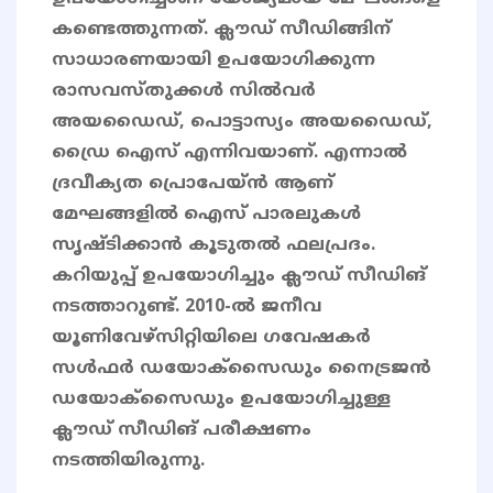
കണ്ടെത്തുന്നത്. ക്ലൗഡ് സീഡിങ്ങിന്
സാധാരണയായി ഉപയോഗിക്കുന്ന
രാസവസ്തുക്കൾ സിൽവർ
അയഡൈഡ്, പൊട്ടാസ്യം അയഡൈഡ്,
ഡ്രൈ ഐസ് എന്നിവയാണ്. എന്നാൽ
ദ്രവീക്യത പ്രൊപേയ്ൻ ആണ്
മേഘങ്ങളിൽ ഐസ് പാരലുകൾ
സൃഷ്ടിക്കാൻ കൂടുതൽ ഫലപ്രദം.
കറിയുപ്പ് ഉപയോഗിച്ചും ക്ലൗഡ് സീഡിങ്
നടത്താറുണ്ട്. 2010-ൽ ജനീവ
യൂണിവേഴ്സിറ്റിയിലെ ഗവേഷകർ
സൾഫർ ഡയോക്സൈഡും നൈട്രജൻ
ഡയോക്സൈഡും ഉപയോഗിച്ചുള്ള
ക്ലൗഡ് സീഡിങ് പരീക്ഷണം
നടത്തിയിരുന്നു.