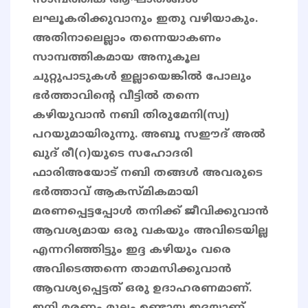
സാമ്പത്തിക ആഘാതങ്ങൾ
ലഘൂകരിക്കുവാനും ഇതു വഴിയാകും.
അതിനാലെല്ലാം തന്നെയാകണം
സാമ്പത്തികമായ അനുകൂല
ചുറ്റുപാടുകൾ ഇല്ലായെങ്കിൽ പോലും
ഭർത്താവിൻ്റെ വീട്ടിൽ തന്നെ
കഴിയുവാൻ നബി തിരുമേനി(സ്വ)
പറയുമായിരുന്നു. അബൂ സഈദ് അൽ
ഖുദ് രീ(റ)യുടെ സഹോദരി
ഫാരിഅയോട് നബി തങ്ങൾ അവരുടെ
ഭർത്താവ് ആകസ്മികമായി
മരണപ്പെട്ടപ്പോൾ തനിക്ക് ജീവിക്കുവാൻ
ആവശ്യമായ ഒരു വകയും അവിടെയില്ല
എന്നറിഞ്ഞിട്ടും ഇദ്ദ കഴിയും വരെ
അവിടെത്തന്നെ താമസിക്കുവാൻ
ആവശ്യപ്പെട്ടത് ഒരു ഉദാഹരണമാണ്.