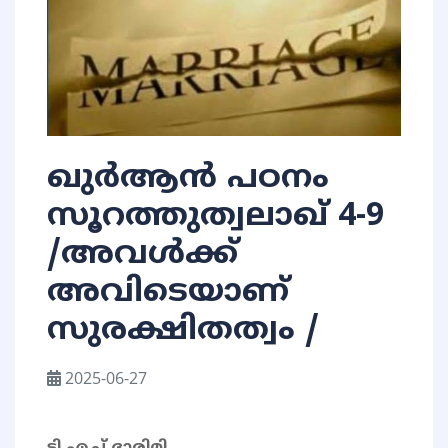
ഖുർആൻ പഠനം
സൂറത്തുത്വലാഖ് 4-9
/അവൾക്ക്
അവിടെയാണ്
സുരക്ഷിതത്വം /
2025-06-27