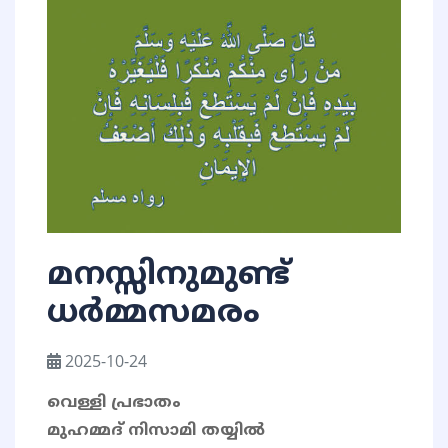
മനസ്സിനുമുണ്ട്
ധർമ്മസമരം
2025-10-24
വെള്ളി പ്രഭാതം
മുഹമ്മദ് നിസാമി തയ്യിൽ