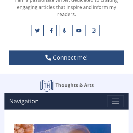
I am a passionate writer, dedicated to crafting
engaging articles that inspire and inform my
readers.
Connect me!
Thoughts & Arts
Navigation